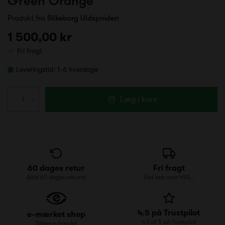
Green Orange
Produkt fra
Silkeborg Uldspinderi
1 500,00 kr
Fri fragt
Leveringstid:
1-6 hverdage
Læg i kurv
60 dages retur
Fri fragt
Altid 60 dages returret
Ved køb over 499,-
4.5 på Trustpilot
e-mærket shop
4.5 af 5 på Trustpilot
Sikker e-handel