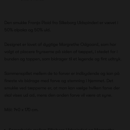
Den smukke Franja Plaid fra Silkeborg Uldspinderi er vævet i
50% alpaka og 50% uld.
Designet er lavet af dygtige Margrethe Odgaard, som har
valgt at placere frynserne på siden af tæppet, i stedet for i
bunden og toppen, som bidrager til et legende og fint udtryk.
Sammenspillet mellem de to farver er indbydende og kan på
fineste vis bidrage med farve og stemning i hjemmet. Det
smukke ved tæpperne er, at man kan vælge hvilken farve der
skal vises ud ad, mens den anden farve vil være at syne.
Mål: 140 x 170 cm.
Samarbejde mellem Silkeborg Uldspinderi og Margrethe…