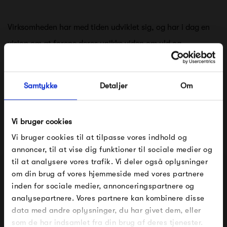
Virksomheden har med tiden udviklet sig, og har i dag en
v
ision om at forene deres unikke viden om uld og
materialets mange egenskaber, med en ny tilgang til
design og den viden om tekstiler, der findes blandt
Samtykke
Detaljer
Om
Danmarks mange dygtige kunsthåndværkere og
tekstildesignere.
Vi bruger cookies
Se alle varer fra Silkeborg Uldspinderi
Vi bruger cookies til at tilpasse vores indhold og
annoncer, til at vise dig funktioner til sociale medier og
til at analysere vores trafik. Vi deler også oplysninger
om din brug af vores hjemmeside med vores partnere
FÅ 10% PÅ DIN NÆSTE ORDRE
Produkter fra samme kategori
inden for sociale medier, annonceringspartnere og
analysepartnere. Vores partnere kan kombinere disse
Indtast din e-mail, så sender vi rabatkoden til dig på
data med andre oplysninger, du har givet dem, eller
mail. Minimumsbeløb er 499 kr. for at indløse
rabatten.
som de har indsamlet fra din brug af deres tjenester.