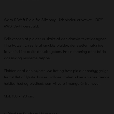
Warp & Weft Plaid fra Silkeborg Uldspinderi er vævet i 100%
RWS Certificeret uld.
Kollektionen af plaider er skabt af den danske tekstildesigner
Tina Ratzer. En serie af smukke plaider, der sætter naturlige
farver ind i et arkitektonisk system. En fin forening af et både
klassisk og moderne tæppe.
Plaiden er af den højeste kvalitet og hver plaid er omhyggeligt
fremstillet af førsteklasses uldfibre, hvilket sikrer en enestående
holdbarhed og blødhed, som vil vare i mange år fremover.
Mål: 130 x 190 cm.
Plaid fra Silkeborg Uldspinderi…