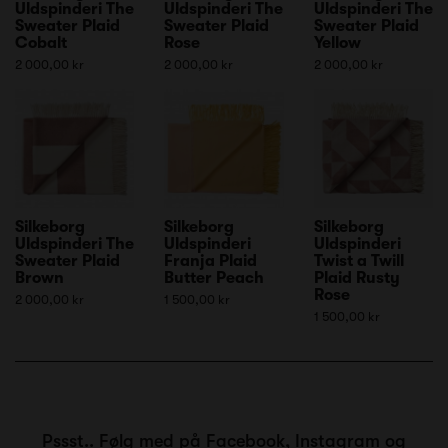
Uldspinderi The
Uldspinderi The
Uldspinderi The
Sweater Plaid
Sweater Plaid
Sweater Plaid
Cobalt
Rose
Yellow
2 000,00 kr
2 000,00 kr
2 000,00 kr
Silkeborg
Silkeborg
Silkeborg
Uldspinderi The
Uldspinderi
Uldspinderi
Sweater Plaid
Franja Plaid
Twist a Twill
Brown
Butter Peach
Plaid Rusty
Rose
2 000,00 kr
1 500,00 kr
1 500,00 kr
Pssst.. Følg med på
Facebook
,
Instagram
og