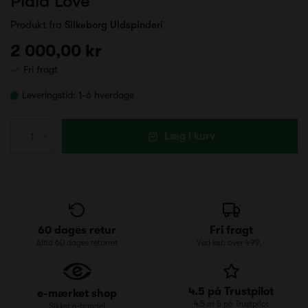
Plaid Love
Produkt fra
Silkeborg Uldspinderi
2 000,00 kr
Fri fragt
Leveringstid:
1-6 hverdage
Læg i kurv
60 dages retur
Fri fragt
Altid 60 dages returret
Ved køb over 499,-
4.5 på Trustpilot
e-mærket shop
4.5 af 5 på Trustpilot
Sikker e-handel