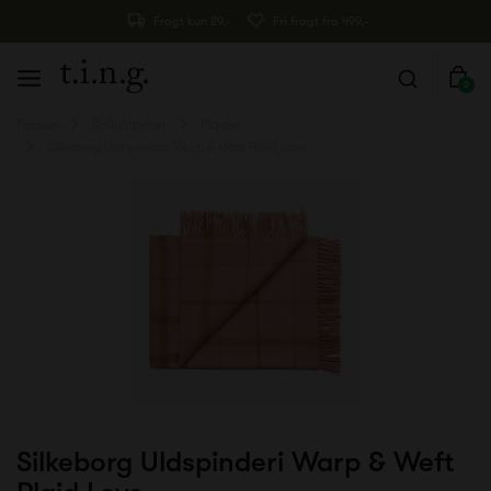
Fragt kun 29,-
Fri fragt fra 499,-
0
Forside
Boligtilbehør
Plaider
Silkeborg Uldspinderi Warp & Weft Plaid Love
Silkeborg Uldspinderi Warp & Weft