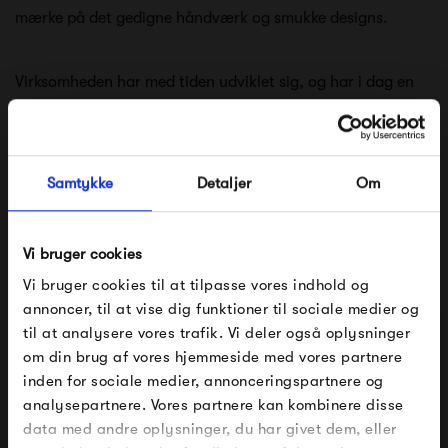
mærke på det gedigne håndværk og smukke designs.
Virksomheden har med tiden udviklet sig, og har i dag en
v
ision om at forene deres unikke viden om uld og
materialets mange egenskaber, med en ny tilgang til
design og den viden om tekstiler, der findes blandt
Samtykke
Detaljer
Om
Danmarks mange dygtige kunsthåndværkere og
tekstildesignere.
Vi bruger cookies
Vi bruger cookies til at tilpasse vores indhold og
Se alle varer fra Silkeborg Uldspinderi
annoncer, til at vise dig funktioner til sociale medier og
til at analysere vores trafik. Vi deler også oplysninger
om din brug af vores hjemmeside med vores partnere
FÅ 10% PÅ DIN NÆSTE ORDRE
inden for sociale medier, annonceringspartnere og
Produkter fra samme kategori
analysepartnere. Vores partnere kan kombinere disse
Indtast din e-mail, så sender vi rabatkoden til dig på
data med andre oplysninger, du har givet dem, eller
mail. Minimumsbeløb er 499 kr. for at indløse