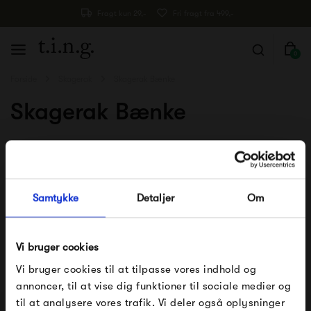
Fragt kun 29,-
Fri fragt fra 499,-
0
Forside
Skagerak
Skagerak Bænke
Skagerak Bænke
Skagerak Bænke - til inde og ude
Her fidner du vores store udvalg af bænke og havebænke
Samtykke
Detaljer
Om
fra Skagerak. Skagerak er kendt for deres brug af
træsorter i deres design. Denne naturlige stil passer
Vi bruger cookies
perfekt ind i det nordiske minimalistiske hjem. Bænkene er
Vi bruger cookies til at tilpasse vores indhold og
udført i den højeste kvalitet, og med de mange forskellige
annoncer, til at vise dig funktioner til sociale medier og
designs og størrelser du kan finde herunder, har du
til at analysere vores trafik. Vi deler også oplysninger