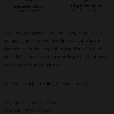
4.5 på Trustpilot
e-mærket shop
4.5 af 5 på Trustpilot
Sikker e-handel
Det modulære og smukke system, String, kan med sine
mange muligheder og moduler tilpasses forskellige rum i
hjemmet. Her er der en oplagt løsning til entréen, med
plads til hele familiens sko og en skålhylde i filt til at lægge
nøgler og andre småting fra sig.
Følgende produkter medfølger i Bundle Entré O:
2 Gulvpaneler H 85 x D 30 cm.
3 Skohylder B 78 x D 30 cm.