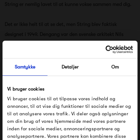
String er nemlig lavet til at kunne vokse sammen med dig.
Det er ikke helt til at se det, men String blev faktisk
designet i 1949. Dengang var den svenske arkitekt Nils
String, der designede reolen, men siden er der kommet flere
moduler til.
Samtykke
Detaljer
Om
Se alle varer fra String
Vi bruger cookies
Vi bruger cookies til at tilpasse vores indhold og
Produkter fra samme kategori
annoncer, til at vise dig funktioner til sociale medier og
til at analysere vores trafik. Vi deler også oplysninger
om din brug af vores hjemmeside med vores partnere
FÅ 10% PÅ DIN NÆSTE ORDRE
inden for sociale medier, annonceringspartnere og
analysepartnere. Vores partnere kan kombinere disse
Indtast din e-mail, så sender vi rabatkoden til dig på