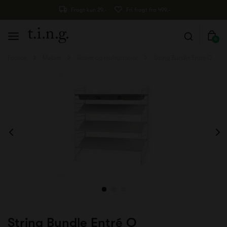
Fragt kun 29,-
Fri fragt fra 499,-
0
Forside
Møbler
Reoler og reolsystemer
String Bundle Entré O
String Bundle Entré O