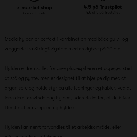
4.5 på Trustpilot
e-mærket shop
4.5 af 5 på Trustpilot
Sikker e-handel
Media hylden er perfekt i kombination med både gulv- og
væggavle fra String® System med en dybde på 30 cm.
Hylden er fremstillet for give pladespilleren et udpeget sted
at stå og pynte, men er designet til at hjælpe dig med at
organisere og holde styr på alle ledninger og kabler, ved at
lade dem forsvinde bag hylden, uden risiko for, at de bliver
klemt mellem væggen og hylden.
Hylden kan nemt forvandles til et arbejdsområde, eller
måske endda et drinksbord.