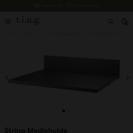
Fragt kun 29,-
Fri fragt fra 499,-
0
Forside
Møbler
Reoler og reolsystemer
String Mediehylde
String Mediehylde