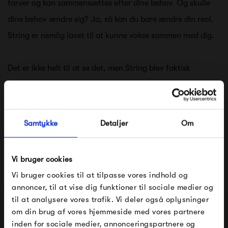
farver og kan sammensættes efter dine behov. Og skulle
dine behov ændre sig? Ja, så kan du bare ændre din reol.
String er nemlig lavet til at kunne vokse sammen med dig.
Det er ikke helt til at se det, men String blev faktisk
designet i 1949. Dengang var den svenske arkitekt Nils
String, der designede reolen, men siden er der kommet flere
moduler til.
Samtykke
Detaljer
Om
Se alle varer fra String
Vi bruger cookies
Vi bruger cookies til at tilpasse vores indhold og
annoncer, til at vise dig funktioner til sociale medier og
Produkter fra samme kategori
til at analysere vores trafik. Vi deler også oplysninger
om din brug af vores hjemmeside med vores partnere
FÅ 10% PÅ DIN NÆSTE ORDRE
inden for sociale medier, annonceringspartnere og