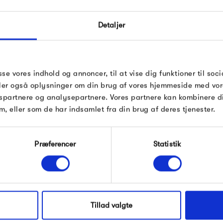
FÅ 10% PÅ DIN NÆSTE O
Detaljer
Indtast din e-mail, så sender vi rabatkoden 
mail. Minimumsbeløb er 499 kr. for at indl
rabatten.
Gælder ikke på produkter fra Fermob, Fil
sse vores indhold og annoncer, til at vise dig funktioner til soci
Pop og i forvejen nedsatte produkter.
deler også oplysninger om din brug af vores hjemmeside med vor
Instagram
og nyhedsbrev
spartnere og analysepartnere. Vores partnere kan kombinere 
ud
m, eller som de har indsamlet fra din brug af deres tjenester.
Modtag velkomstrabat
Præferencer
Statistik
*Ved at tilmelde dig accepterer du at modtage e-
mailmarkedsføring
ller
Information
t.i.
Nej tak, jeg ønsker ikke rabat.
Tillad valgte
Tværg
Kundeservice
8600 