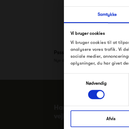
Samtykke
Vi bruger cookies
Vi bruger cookies til at tilpa
analysere vores trafik. Vi 
Pssst.. Følg med på
Facebook
,
sociale medier, annoncering
Nye designs, inspiration og eksklusive tilb
oplysninger, du har givet de
Samtykkevalg
Nødvendig
Har du brug for hjælp e
vejledning?
Afvis