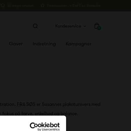
30 dages returret
Fremragende · 4.5 af 5 på Trustpilot
Kundeservice
0
Gaver
Indretning
Kampagner
ustration. FRA SØS er Susannes plakatunivers med
er fokus på farve, enkelhed og balance.