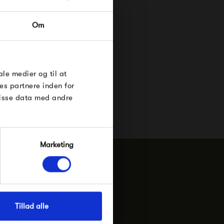
RDRE
Om
til dig på
øse
e Under
ale medier og til at
es partnere inden for
disse data med andre
Marketing
n.g. i Silkeborg
Tillad alle
ade 13
Silkeborg