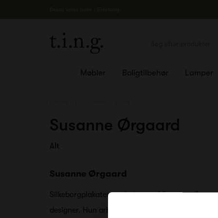
Besøg vores butik i Silkeborg
Møbler
Boligtilbehør
Lamper
Forside
Susanne Ørgaard
Susanne Ørgaard
Alt
Susanne Ørgaard
Silkeborgplakaten er designet af Susanne Ørgaard
designer. Hun arbejder med en bred vifte af vis