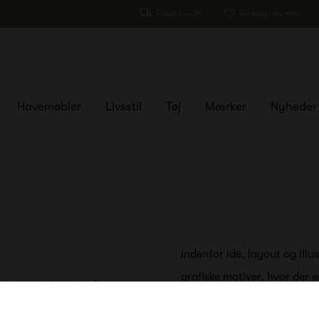
Fragt kun 29,-
Fri fragt fra 499,-
Havemøbler
Livsstil
Tøj
Mærker
Nyheder
indenfor idé, layout og ill
grafiske motiver, hvor der 
, som er lokal grafisk
uelle kommunikationsopgaver