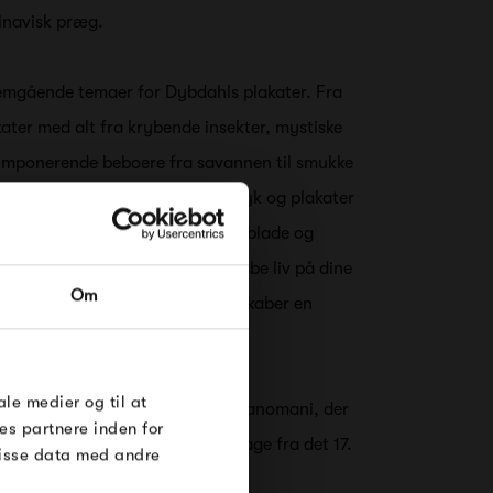
inavisk præg.
emgående temaer for Dybdahls plakater. Fra
kater med alt fra krybende insekter, mystiske
g imponerende beboere fra savannen til smukke
g farverige fisk. De botaniske tryk og plakater
delikate svampe, frodige grønne blade og
RDRE
ater er den perfekte måde at skabe liv på dine
Om
iver en vintagefornemmelse og skaber en
til dig på
øse
e Under
ale medier og til at
bdahl også på kollektionen Japanomani, der
es partnere inden for
irerede print, som stammer tilbage fra det 17.
disse data med andre