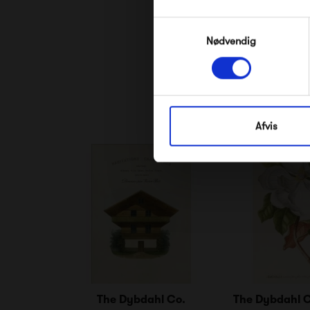
Samtykkevalg
Nødvendig
Afvis
The Dybdahl Co.
The Dybdahl C