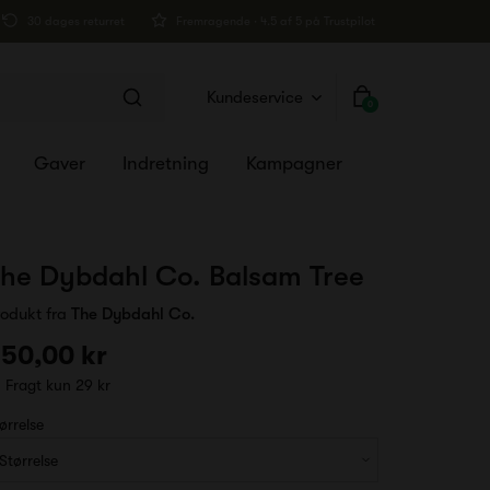
30 dages returret
Fremragende · 4.5 af 5 på Trustpilot
Kundeservice
0
Gaver
Indretning
Kampagner
he Dybdahl Co. Balsam Tree
rodukt fra
The Dybdahl Co.
50,00 kr
Fragt kun 29 kr
ørrelse