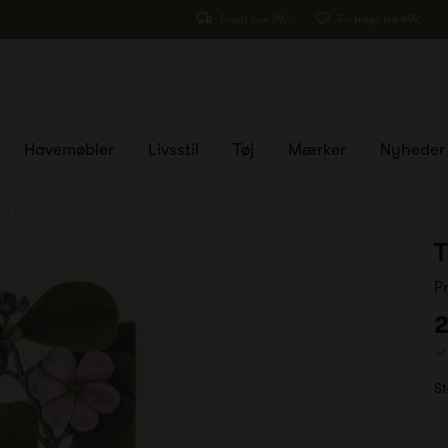
Fragt kun 29,-
Fri fragt fra 499,-
Havemøbler
Livsstil
Tøj
Mærker
Nyheder
he Dybdahl Co. Balsam Tree
T
P
2
St