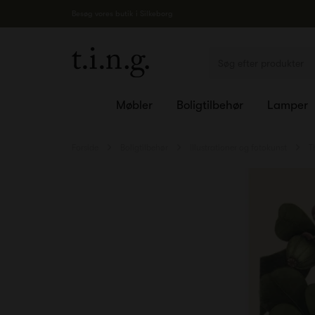
Besøg vores butik i Silkeborg
Møbler
Boligtilbehør
Lamper
Forside
Boligtilbehør
Illustrationer og fotokunst
T