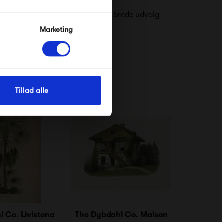
ed på eventyr og udforske deres brede udvalg
Marketing
Tillad alle
 Co. Livistona
The Dybdahl Co. Maison