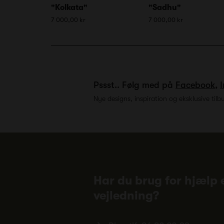
"Kolkata"
"Sadhu"
7 000,00 kr
7 000,00 kr
Pssst.. Følg med på
Facebook
,
Nye designs, inspiration og eksklusive tilb
Har du brug for hjælp e
vejledning?