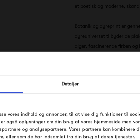
et poetisk og moderne, skand
Botanik og dyreprint er genn
dyreuniverset tilbyder de pla
alger, fascinerende firben o
fugle, delikate sommerfugle o
inkluderer maleriske palmer, 
FÅ 10% PÅ DIN NÆSTE O
eksotiske blomster. Disse plak
Detaljer
vægge, samtidig med at de g
Indtast din e-mail, så sender vi rabatkoden 
mail. Minimumsbeløb er 499 kr. for at indl
tropisk stemning i dit hjem.
rabatten.
ybdahl Co.
Gælder ikke på produkter fra Fermob, Fil
sse vores indhold og annoncer, til at vise dig funktioner til soci
Udover naturtemaet byder Dy
Pop og i forvejen nedsatte produkter.
deler også oplysninger om din brug af vores hjemmeside med vor
består af smukke japansk insp
spartnere og analysepartnere. Vores partnere kan kombinere 
til 19. århundrede.
m, eller som de har indsamlet fra din brug af deres tjenester.