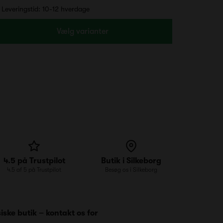
Leveringstid: 10-12 hverdage
Vælg varianter
4.5 på Trustpilot
Butik i Silkeborg
4.5 af 5 på Trustpilot
Besøg os i Silkeborg
iske butik – kontakt os for