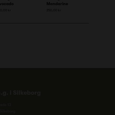
vocado
Mandarine
0,00 kr
250,00 kr
n.g. i Silkeborg
ade 13
Silkeborg