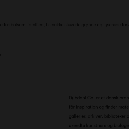
 træ fra balsam-familien, i smukke støvede grønne og lyserøde far
n
Dybdahl Co. er et dansk brand
får inspiration og finder mate
gallerier, arkiver, biblioteke
ukendte kunstnere og biologer