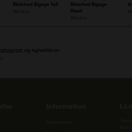
Blotched Bigeye Tail
Blotched Bigeye
A
Head
250,00 kr
25
250,00 kr
Instagram
og nyhedsbrev
ud
ller
Information
t.i.
Tværg
Kundeservice
8600 