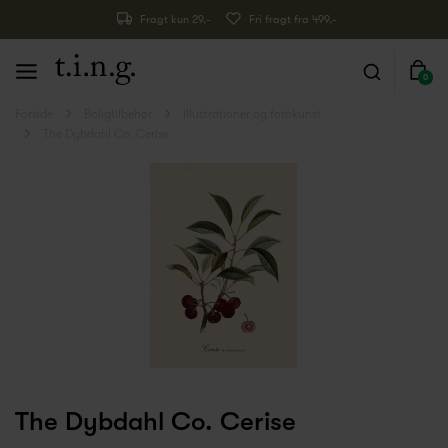
Fragt kun 29,-
Fri fragt fra 499,-
0
Forside
Boligtilbehør
Illustrationer og fotokunst
The Dybdahl Co. Cerise
The Dybdahl Co. Cerise