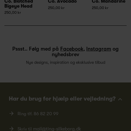
Co. Blotched
Co. Avocado
Co. Mandarine
Bigeye Head
250,00 kr
250,00 kr
250,00 kr
Pssst.. Følg med på
Facebook
,
Instagram
og
nyhedsbrev
Nye designs, inspiration og eksklusive tilbud
Har du brug for hjælp eller vejledning?
Ring tlf.
86 82 20 99
Skriv til
mail@ting-silkeborg.dk