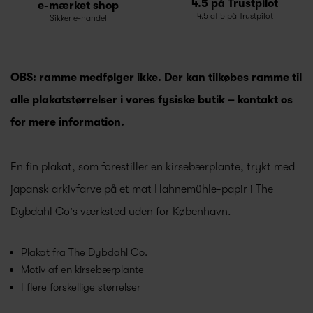
4.5 på Trustpilot
e-mærket shop
4.5 af 5 på Trustpilot
Sikker e-handel
OBS: ramme medfølger ikke. Der kan tilkøbes ramme til
alle plakatstørrelser i vores fysiske butik – kontakt os
for mere information.
En fin plakat, som forestiller en kirsebærplante, trykt med
japansk arkivfarve på et mat Hahnemühle-papir i The
Dybdahl Co's værksted uden for København.
Plakat fra The Dybdahl Co.
Motiv af en kirsebærplante
I flere forskellige størrelser