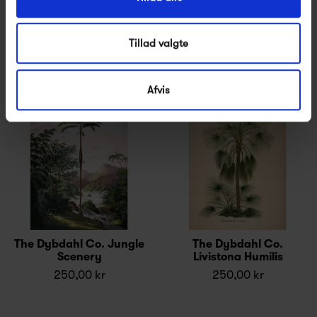
250,00 kr
250,00 kr
Tillad valgte
Afvis
The Dybdahl Co. Jungle
The Dybdahl Co.
Scenery
Livistona Humilis
250,00 kr
250,00 kr