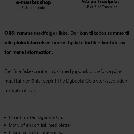
4.5 på Trustpilot
e-mærket shop
4.5 af 5 på Trustpilot
Sikker e-handel
OBS: ramme medfølger ikke. Der kan tilkøbes ramme til
alle plakatstørrelser i vores fysiske butik – kontakt os
for mere information.
Det fine fiske-print er trykt med japansk arkivfarve på et
mat Hahnemühle-papir i The Dybdahl Co's værksted uden
for København.
Plakat fra The Dybdahl Co.
Motiv af en sort fisk med pletter
I flere forskellige størrelser…