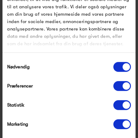
Japanomani, der består af smukke japansk inspirerede
til at analysere vores trafik. Vi deler også oplysninger
print, som stammer tilbage fra det 17. til 19. århundrede.
om din brug af vores hjemmeside med vores partnere
inden for sociale medier, annonceringspartnere og
Dybdahl ønsker at tage dig med på eventyr og udforske
analysepartnere. Vores partnere kan kombinere disse
deres brede udvalg af visuelt guld!
data med andre oplysninger, du har givet dem, eller
som de har indsamlet fra din brug af deres tjenester.
Se alle varer fra The Dybdahl Co.
Samtykkevalg
Nødvendig
Produkter fra samme kategori
Præferencer
Statistik
Marketing