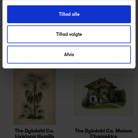
Tillad alle
The Dybdahl Co.
The Dybdahl Co. Jungle
Magnolia
Scenery
250,00 kr
250,00 kr
Tillad valgte
Afvis
The Dybdahl Co.
The Dybdahl Co. Maison
Livistona Humilis
Champêtre