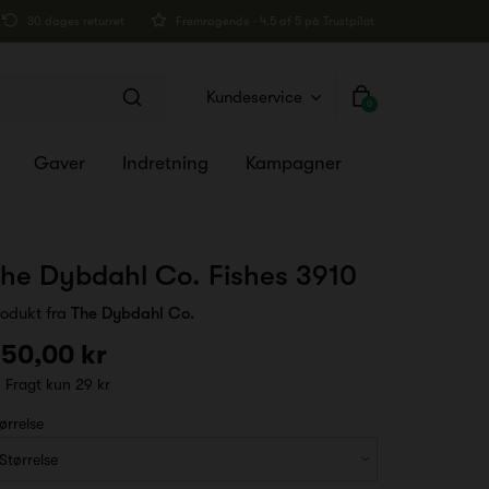
30 dages returret
Fremragende · 4.5 af 5 på Trustpilot
Kundeservice
0
Gaver
Indretning
Kampagner
he Dybdahl Co. Fishes 3910
rodukt fra
The Dybdahl Co.
50,00 kr
Fragt kun 29 kr
ørrelse