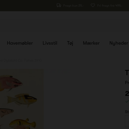
Fragt kun 29,-
Fri fragt fra 499,-
Havemøbler
Livsstil
Tøj
Mærker
Nyheder
he Dybdahl Co. Fishes 3910
T
P
2
St