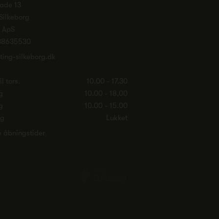
ade 13
Silkeborg
. ApS
38635530
ting-silkeborg.dk
l tors.
10.00 - 17.30
g
10.00 - 18,00
g
10.00 - 15.00
ag
Lukket
e åbningstider