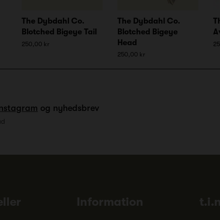
The Dybdahl Co.
The Dybdahl Co.
T
Blotched Bigeye Tail
Blotched Bigeye
A
Head
250,00 kr
25
250,00 kr
Instagram
og nyhedsbrev
ud
ller
Information
t.i.