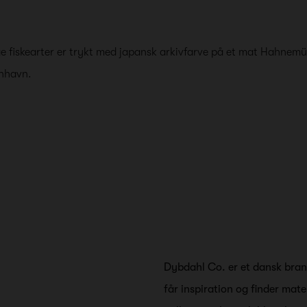
ige fiskearter er trykt med japansk arkivfarve på et mat Hahnem
enhavn.
Dybdahl Co. er et dansk brand
får inspiration og finder mate