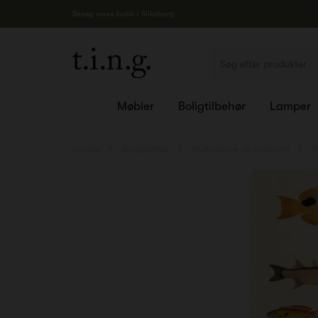
Besøg vores butik i Silkeborg
Møbler
Boligtilbehør
Lamper
Forside
Boligtilbehør
Illustrationer og fotokunst
T