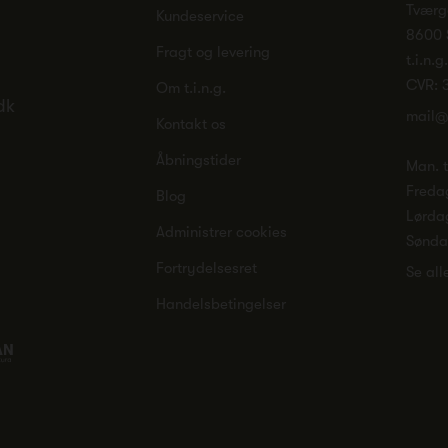
Tværg
Kundeservice
8600 
Fragt og levering
t.i.n.g
CVR: 
Om t.i.n.g.
dk
mail@
Kontakt os
Åbningstider
Man. ti
Freda
Blog
Lørda
Administrer cookies
Sønd
Fortrydelsesret
Se all
Handelsbetingelser