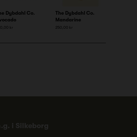
he Dybdahl Co.
The Dybdahl Co.
vocado
Mandarine
0,00 kr
250,00 kr
n.g. i Silkeborg