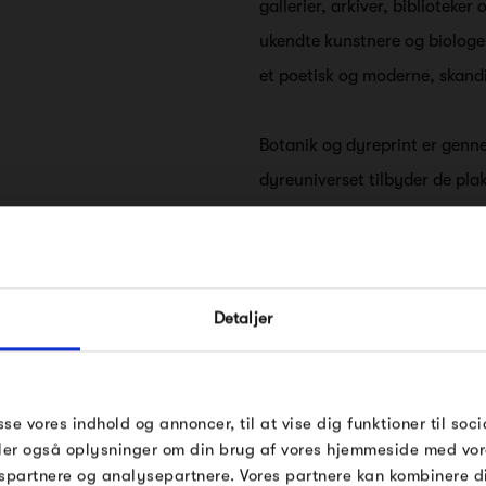
gallerier, arkiver, biblioteke
ukendte kunstnere og biologer
et poetisk og moderne, skand
Botanik og dyreprint er genn
dyreuniverset tilbyder de pla
alger, fascinerende firben o
fugle, delikate sommerfugle o
FÅ 10% PÅ DIN NÆSTE O
inkluderer maleriske palmer, 
Detaljer
eksotiske blomster. Disse plak
Indtast din e-mail, så sender vi rabatkoden 
vægge, samtidig med at de g
mail. Minimumsbeløb er 499 kr. for at indl
rabatten.
tropisk stemning i dit hjem.
ybdahl Co.
Gælder ikke på produkter fra Fermob, Fil
sse vores indhold og annoncer, til at vise dig funktioner til soci
Pop og i forvejen nedsatte produkter.
deler også oplysninger om din brug af vores hjemmeside med vor
Udover naturtemaet byder Dy
spartnere og analysepartnere. Vores partnere kan kombinere 