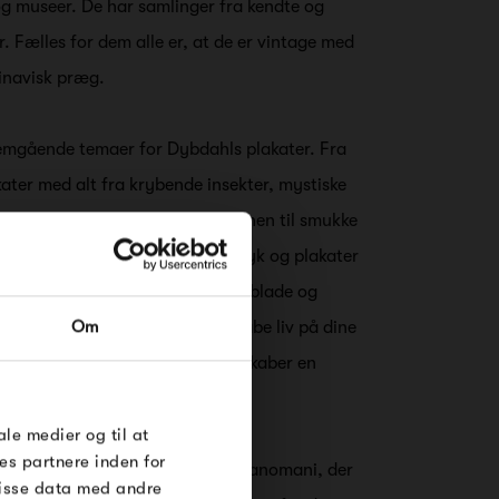
r og museer. De har samlinger fra kendte og
. Fælles for dem alle er, at de er vintage med
inavisk præg.
emgående temaer for Dybdahls plakater. Fra
kater med alt fra krybende insekter, mystiske
g imponerende beboere fra savannen til smukke
g farverige fisk. De botaniske tryk og plakater
RDRE
delikate svampe, frodige grønne blade og
Om
ater er den perfekte måde at skabe liv på dine
til dig på
iver en vintagefornemmelse og skaber en
øse
e Under
ale medier og til at
es partnere inden for
bdahl også på kollektionen Japanomani, der
disse data med andre