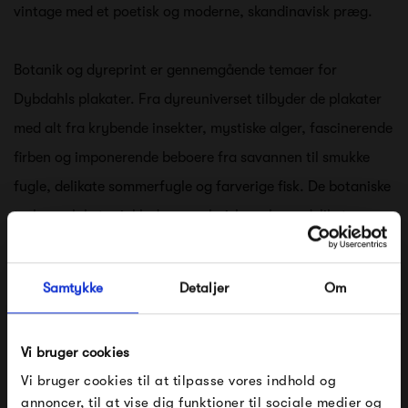
vintage med et poetisk og moderne, skandinavisk præg.
Botanik og dyreprint er gennemgående temaer for
Dybdahls plakater. Fra dyreuniverset tilbyder de plakater
med alt fra krybende insekter, mystiske alger, fascinerende
firben og imponerende beboere fra savannen til smukke
fugle, delikate sommerfugle og farverige fisk. De botaniske
tryk og plakater inkluderer maleriske palmer, delikate
svampe, frodige grønne blade og eksotiske blomster. Disse
plakater er den perfekte måde at skabe liv på dine vægge,
Samtykke
Detaljer
Om
samtidig med at de giver en vintagefornemmelse og skaber
en tropisk stemning i dit hjem.
Vi bruger cookies
Vi bruger cookies til at tilpasse vores indhold og
Udover naturtemaet byder Dybdahl også på kollektionen
annoncer, til at vise dig funktioner til sociale medier og