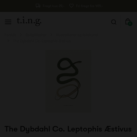
Fragt kun 29,-
Fri fragt fra 499,-
0
Forside
Boligtilbehør
Illustrationer og fotokunst
The Dybdahl Co. Leptophis Æstivus
The Dybdahl Co. Leptophis Æstivus