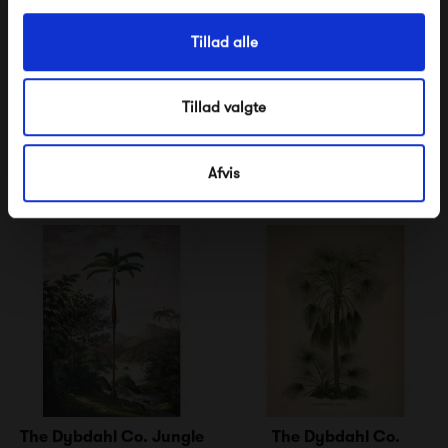
Tillad alle
The Dybdahl Co.
The Dybdahl Co.
Habitations Champêtres
Magnolia
Tillad valgte
250,00 kr
250,00 kr
Afvis
The Dybdahl Co. Jungle
The Dybdahl Co.