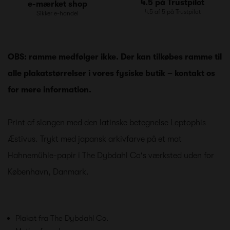
4.5 på Trustpilot
e-mærket shop
4.5 af 5 på Trustpilot
Sikker e-handel
OBS: ramme medfølger ikke. Der kan tilkøbes ramme til
alle plakatstørrelser i vores fysiske butik – kontakt os
for mere information.
Print af slangen med den latinske betegnelse Leptophis
Æstivus. Trykt med japansk arkivfarve på et mat
Hahnemühle-papir i The Dybdahl Co's værksted uden for
København, Danmark.
Plakat fra The Dybdahl Co.