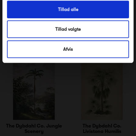
Tillad alle
The Dybdahl Co.
The Dybdahl Co.
Habitations Champêtres
Magnolia
250,00 kr
250,00 kr
Tillad valgte
Afvis
The Dybdahl Co. Jungle
The Dybdahl Co.
Scenery
Livistona Humilis