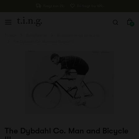
Fragt kun 29,-
Fri fragt fra 499,-
0
Forside
Boligtilbehør
Illustrationer og fotokunst
The Dybdahl Co. Man and Bicycle III
The Dybdahl Co. Man and Bicycle