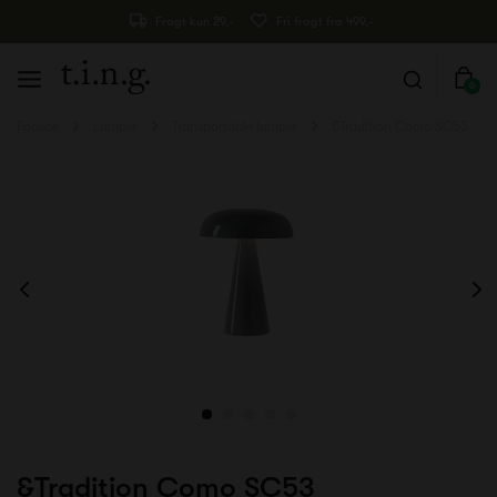
Fragt kun 29,-
Fri fragt fra 499,-
0
Forside
Lamper
Transportable lamper
&Tradition Como SC53
&Tradition Como SC53