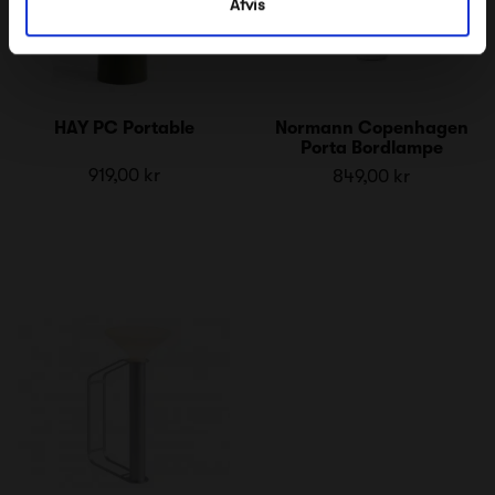
Afvis
HAY PC Portable
Normann Copenhagen
Porta Bordlampe
919,00 kr
849,00 kr