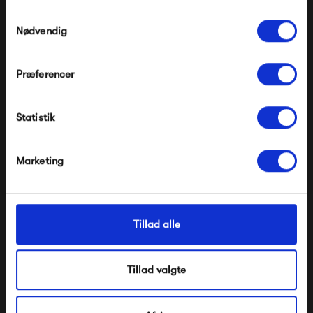
Gælder ikke på produkter fra Fermob, File Under
Pop og i forvejen nedsatte produkter.
Samtykkevalg
Nødvendig
Præferencer
Modtag velkomstrabat
Statistik
*Ved at tilmelde dig accepterer du at modtage e-
mailmarkedsføring
&Tradition Flowerpot VP9
New Works Kizu Portable
Table Lamp
Nej tak, jeg ønsker ikke rabat.
Marketing
1 395,00 kr
1 795,00 kr
Tillad alle
Tillad valgte