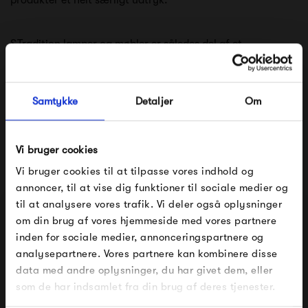
&Tradition lamper og møbler er således del af et
spændende design univers hvor folkene bag, laver deres
egne regler. Det er en fornøjelse at se resultaterne - og det
Samtykke
Detaljer
Om
skaber bestemt glæde, at have &Tradition lamper og
møbler i hjemmet. &Tradition lamper danner med deres
Vi bruger cookies
bløde kurver en rolig og afdæmpet stemning som de fleste
Vi bruger cookies til at tilpasse vores indhold og
af os ofte søger.
annoncer, til at vise dig funktioner til sociale medier og
til at analysere vores trafik. Vi deler også oplysninger
Se alle varer fra &Tradition
om din brug af vores hjemmeside med vores partnere
FÅ 10% PÅ DIN NÆSTE ORDRE
inden for sociale medier, annonceringspartnere og
analysepartnere. Vores partnere kan kombinere disse
Indtast din e-mail, så sender vi rabatkoden til dig på
data med andre oplysninger, du har givet dem, eller
mail. Minimumsbeløb er 499 kr. for at indløse
Produkter fra samme kategori
rabatten.
som de har indsamlet fra din brug af deres tjenester.