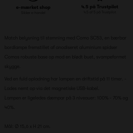
4.5 på Trustpilot
e-mærket shop
4.5 af 5 på Trustpilot
Sikker e-handel
Match belysning til stemning med Como SC53, en bærbar
bordlampe fremstillet af anodiseret aluminium spidser
Comos robuste base op mod en blødt buet, svampeformet
skygge.
Ved en fuld opladning har lampen en driftstid på 11 timer. -
Lades nemt op via det magnetiske USB-kabel.
Lampen er ligeledes dæmpar på 3 niveauer: 100% - 70% og
40%.
Mål: Ø 15,6 x H 21 cm.