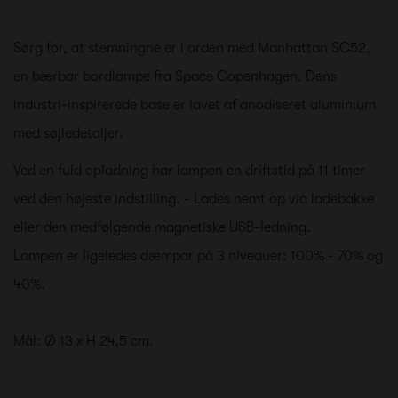
Sørg for, at stemningne er i orden med Manhattan SC52,
en bærbar bordlampe fra Space Copenhagen. Dens
industri-inspirerede base er lavet af anodiseret aluminium
med søjledetaljer.
Ved en fuld opladning har lampen en driftstid på 11 timer
ved den højeste indstilling. - Lades nemt op via ladebakke
eller den medfølgende magnetiske USB-ledning.
Lampen er ligeledes dæmpar på 3 niveauer: 100% - 70% og
40%.
Mål: Ø 13 x H 24,5 cm.