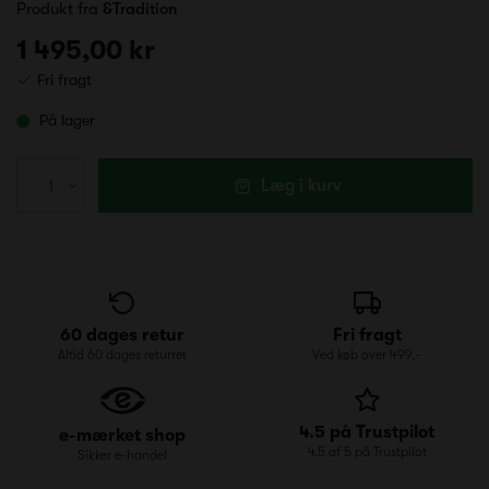
Produkt fra
&Tradition
1 495,00 kr
Fri fragt
På lager
Læg i kurv
60 dages retur
Fri fragt
Altid 60 dages returret
Ved køb over 499,-
4.5 på Trustpilot
e-mærket shop
4.5 af 5 på Trustpilot
Sikker e-handel