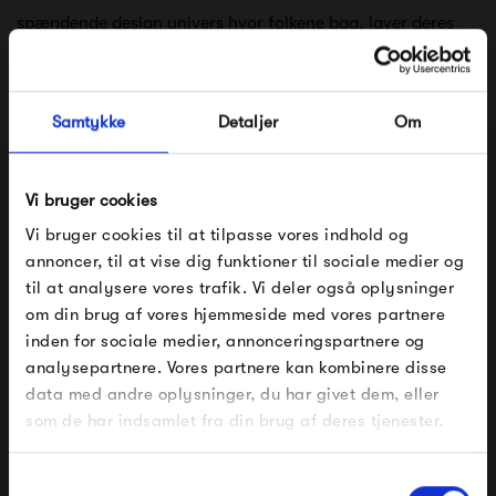
spændende design univers hvor folkene bag, laver deres
egne regler. Det er en fornøjelse at se resultaterne - og det
skaber bestemt glæde, at have &Tradition lamper og
Samtykke
Detaljer
Om
møbler i hjemmet. &Tradition lamper danner med deres
bløde kurver en rolig og afdæmpet stemning som de fleste
Vi bruger cookies
af os ofte søger.
Vi bruger cookies til at tilpasse vores indhold og
Se alle varer fra &Tradition
annoncer, til at vise dig funktioner til sociale medier og
til at analysere vores trafik. Vi deler også oplysninger
om din brug af vores hjemmeside med vores partnere
FÅ 10% PÅ DIN NÆSTE ORDRE
inden for sociale medier, annonceringspartnere og
Produkter fra samme kategori
analysepartnere. Vores partnere kan kombinere disse
Indtast din e-mail, så sender vi rabatkoden til dig på
data med andre oplysninger, du har givet dem, eller
mail. Minimumsbeløb er 499 kr. for at indløse
rabatten.
som de har indsamlet fra din brug af deres tjenester.
Gælder ikke på produkter fra Fermob, File Under
Pop og i forvejen nedsatte produkter.
Samtykkevalg