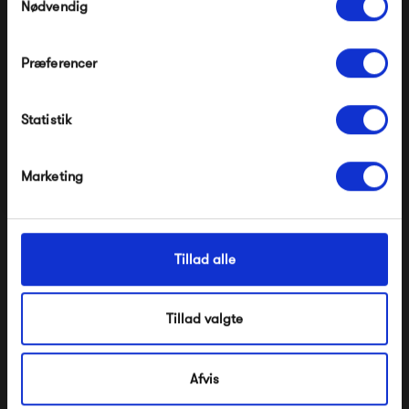
Nødvendig
Præferencer
Modtag velkomstrabat
&Tradition Flowerpot VP9
New Works Kizu Portable
Statistik
*Ved at tilmelde dig accepterer du at modtage e-
Table Lamp
mailmarkedsføring
1 395,00 kr
1 795,00 kr
Nej tak, jeg ønsker ikke rabat.
Marketing
Tillad alle
Tillad valgte
Afvis