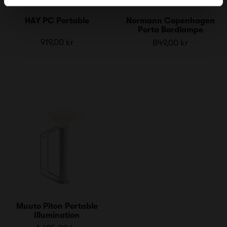
HAY PC Portable
Normann Copenhagen
Porta Bordlampe
919,00 kr
849,00 kr
Muuto Piton Portable
Illumination