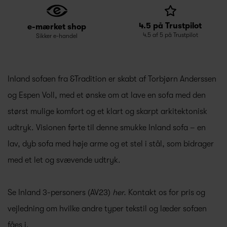
4.5 på Trustpilot
e-mærket shop
4.5 af 5 på Trustpilot
Sikker e-handel
Inland sofaen fra &Tradition er skabt af Torbjørn Anderssen
og Espen Voll, med et ønske om at lave en sofa med den
størst mulige komfort og et klart og skarpt arkitektonisk
udtryk. Visionen førte til denne smukke Inland sofa – en
lav, dyb sofa med høje arme og et stel i stål, som bidrager
med et let og svævende udtryk.
Se Inland 3-personers (AV23)
her
.
Kontakt os for pris og
vejledning om hvilke andre typer tekstil og læder sofaen
fåes i.