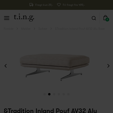
Fragt kun 29,-
Fri fragt fra 499,-
0
Forside
Møbler
Sofaer
&Tradition Inland Pouf AV32 Alu Base
&Tradition Inland Pouf AV32 Alu