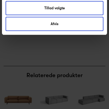
Tillad valgte
&Tradition Mayor AJ6
Afvis
Hallingdal/Valnød
40 995,00 kr
Relaterede produkter