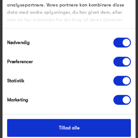
analysepartnere. Vores partnere kan kombinere disse
data med andre oplysninger, du har givet dem, eller
som de har indsamlet fra din brug af deres tjenester.
Samtykkevalg
Nødvendig
&Tradition Mayor AJ5
&Tradition Mayor AJ6
Hallingdal/Valnød
Hallingdal/Eg
Præferencer
45 995,00 kr
36 995,00 kr
Statistik
Marketing
Tillad alle