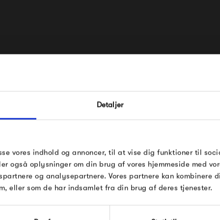
&Tradition har skabt et unikt 
i sig selv. Kombinationen mel
FÅ 10% PÅ DIN NÆSTE O
farvevalg og afdæmpende kur
Detaljer
produkter et helt særligt udtr
Indtast din e-mail, så sender vi rabatkoden 
mail. Minimumsbeløb er 499 kr. for at indl
rabatten.
&Tradition lamper og møbler 
Gælder ikke på produkter fra Fermob, Fil
sse vores indhold og annoncer, til at vise dig funktioner til soci
hvor folkene bag, laver deres 
Pop og i forvejen nedsatte produkter.
deler også oplysninger om din brug af vores hjemmeside med vor
resultaterne - og det skaber
spartnere og analysepartnere. Vores partnere kan kombinere 
møbler i hjemmet. &Tradition
m, eller som de har indsamlet fra din brug af deres tjenester.
adition
og afdæmpet stemning som de 
Modtag velkomstrabat