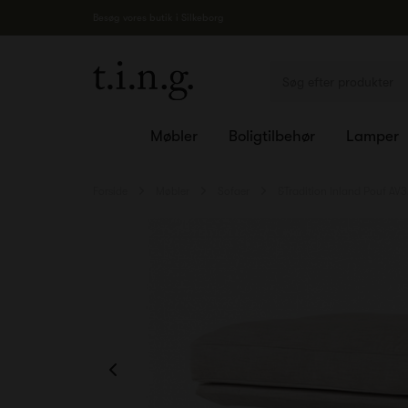
Besøg vores butik i Silkeborg
Møbler
Boligtilbehør
Lamper
Forside
Møbler
Sofaer
&Tradition Inland Pouf AV3