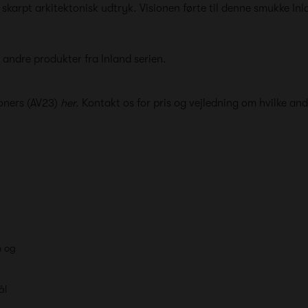
 skarpt arkitektonisk udtryk. Visionen førte til denne smukke Inl
ndre produkter fra Inland serien.
oners (AV23)
her
.
Kontakt os for pris og vejledning om hvilke and
n og
tål