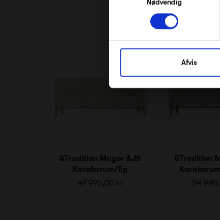
Nødvendig
Afvis
&Tradition Mayor AJ5
&Tradition 
Karakorum/Eg
Karakorum
49 995,00 kr
54 995,