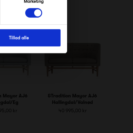
Marketing
Tillad alle
on Mayor AJ6
&Tradition Mayor AJ6
ngdal/Eg
Hallingdal/Valnød
95,00 kr
40 995,00 kr