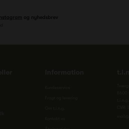
Instagram
og nyhedsbrev
ud
ller
Information
t.i.
Tværg
Kundeservice
8600 
Fragt og levering
t.i.n.g
CVR: 
Om t.i.n.g.
dk
mail@
Kontakt os