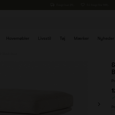
Fragt kun 29,-
Fri fragt fra 499,-
Havemøbler
Livsstil
Tøj
Mærker
Nyheder
2 Black Base
&
B
P
1
Po