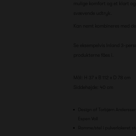
mulige komfort og et klart og
svævende udtryk.
Kan nemt kombineres med de a
Se eksempelvis Inland 3-pers
produkterne fåes i.
Mål: H 37 x B 112 x D 78 cm
Siddehøjde: 40 cm
Design af Torbjørn Andersse
Espen Voll
Ramme/stel i pulverlakeret s