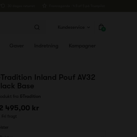
30 dages returret
Fremragende · 4.5 af 5 på Trustpilot
Kundeservice
0
Gaver
Indretning
Kampagner
Tradition Inland Pouf AV32
lack Base
rodukt fra
&Tradition
2 495,00 kr
Fri fragt
lster