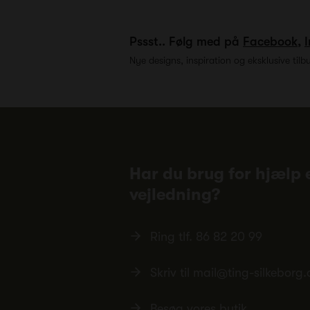
Pssst.. Følg med på
Facebook
,
Nye designs, inspiration og eksklusive tilb
Har du brug for hjælp e
vejledning?
Ring tlf.
86 82 20 99
Skriv til
mail@ting-silkeborg.
Besøg vores butik