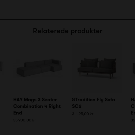
Relaterede produkter
HAY Mags 3 Seater
&Tradition Fly Sofa
H
Combination 4 Right
SC2
C
End
E
31 495,00 kr
35 900,00 kr
35