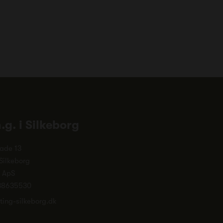
n.g. i Silkeborg
ade 13
Silkeborg
. ApS
38635530
ting-silkeborg.dk