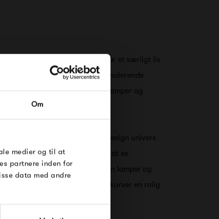
design univers hvor objekterne får et særligt liv
lem et spændende og til tider signalerende
RDRE
ver og former giver &Tradition lamper og
Om
yk.
til dig på
øse
er således del af et spændende design univers
e Under
ale medier og til at
egne regler. Det er en fornøjelse at se
es partnere inden for
 bestemt glæde, at have &Tradition lamper og
disse data med andre
 lamper danner med deres bløde kurver en rolig
fleste af os ofte søger.