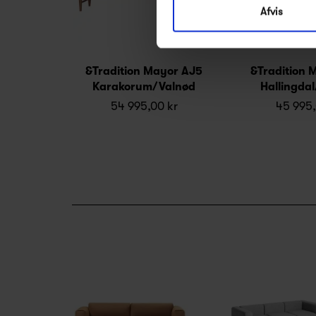
Afvis
&Tradition Mayor AJ5
&Tradition 
Karakorum/Valnød
Hallingda
54 995,00 kr
45 995,