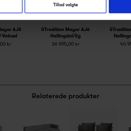
Tillad valgte
Mayor AJ5
&Tradition Mayor AJ6
&Traditi
l/Valnød
Hallingdal/Eg
Halling
00 kr
36 995,00 kr
40 9
Relaterede produkter