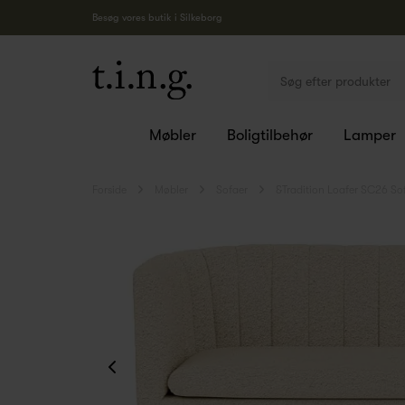
Besøg vores butik i Silkeborg
Møbler
Boligtilbehør
Lamper
Forside
Møbler
Sofaer
&Tradition Loafer SC26 S