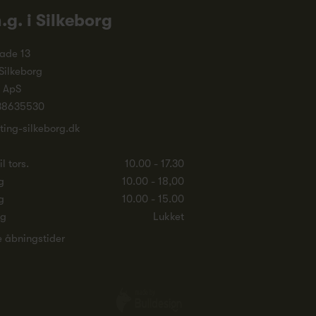
n.g. i Silkeborg
ade 13
Silkeborg
. ApS
38635530
ting-silkeborg.dk
l tors.
10.00 - 17.30
g
10.00 - 18,00
g
10.00 - 15.00
ag
Lukket
e åbningstider