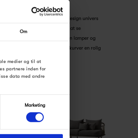
er således del af et spændende design univers
RDRE
egne regler. Det er en fornøjelse at se
Om
til dig på
 bestemt glæde, at have &Tradition lamper og
øse
 lamper danner med deres bløde kurver en rolig
fleste af os ofte søger.
e Under
ale medier og til at
es partnere inden for
disse data med andre
Marketing