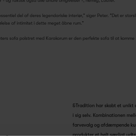
er - og faktisk også alle andre omgivelser -, nemlig, Loafer.
sentiel del af deres legendariske interiør," siger Peter. "Det er storsl
lelse af intimitet i dette meget åbne rum."
rs sofa polstret med Karakorum er den perfekte sofa til at komme hj
&Tradition har skabt et unikt 
i sig selv. Kombinationen mel
farvevalg og afdæmpende kur
produkter et helt særligt udtr