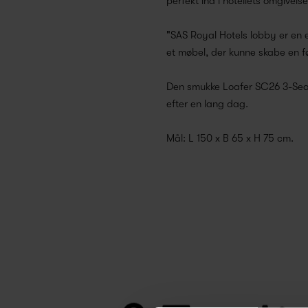
perfekt ind i hotellets omgivels
"SAS Royal Hotels lobby er en es
et møbel, der kunne skabe en fø
Den smukke Loafer SC26 3-Seate
efter en lang dag.
Mål: L 150 x B 65 x H 75 cm.