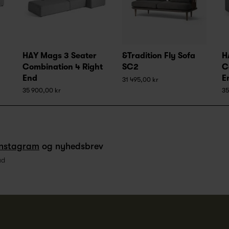
HAY Mags 3 Seater
&Tradition Fly Sofa
H
Combination 4 Right
SC2
C
End
E
31 495,00 kr
35 900,00 kr
35
Instagram
og nyhedsbrev
ud