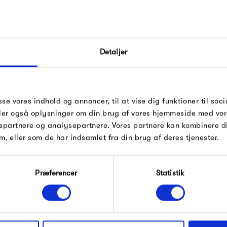
&Tradition lamper og møbler 
FÅ 10% PÅ DIN NÆSTE O
hvor folkene bag, laver deres 
Detaljer
Indtast din e-mail, så sender vi rabatkoden 
resultaterne - og det skaber
mail. Minimumsbeløb er 499 kr. for at indl
møbler i hjemmet. &Tradition
rabatten.
adition
og afdæmpet stemning som de 
Gælder ikke på produkter fra Fermob, Fil
sse vores indhold og annoncer, til at vise dig funktioner til soci
Pop og i forvejen nedsatte produkter.
deler også oplysninger om din brug af vores hjemmeside med vor
spartnere og analysepartnere. Vores partnere kan kombinere 
m, eller som de har indsamlet fra din brug af deres tjenester.
Produkter fra samme kategori
Modtag velkomstrabat
Præferencer
Statistik
*Ved at tilmelde dig accepterer du at modtage e-
mailmarkedsføring
Nej tak, jeg ønsker ikke rabat.