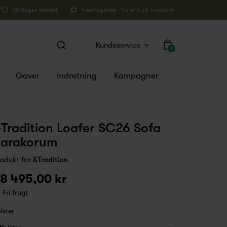
30 dages returret
Fremragende · 4.5 af 5 på Trustpilot
Kundeservice
0
Gaver
Indretning
Kampagner
Tradition Loafer SC26 Sofa
Karakorum
rodukt fra
&Tradition
8 495,00 kr
Fri fragt
lster