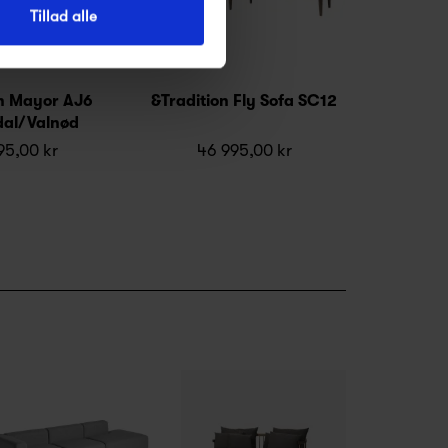
Tillad alle
on Mayor AJ6
&Tradition Fly Sofa SC12
dal/Valnød
95,00 kr
46 995,00 kr