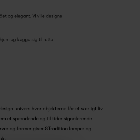
ået og elegant. Vi ville designe
em og lægge sig til rette i
design univers hvor objekterne får et særligt liv
lem et spændende og til tider signalerende
ver og former giver &Tradition lamper og
yk.