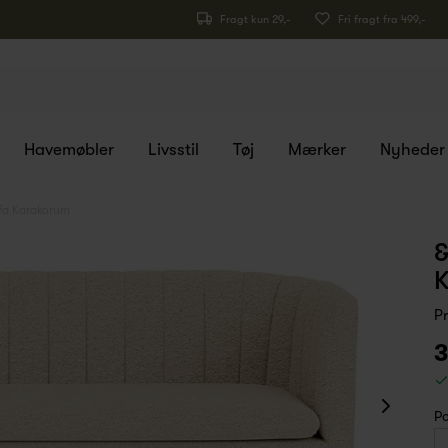
Fragt kun 29,-
Fri fragt fra 499,-
Havemøbler
Livsstil
Tøj
Mærker
Nyheder
ofa Karakorum
&
P
3
Po