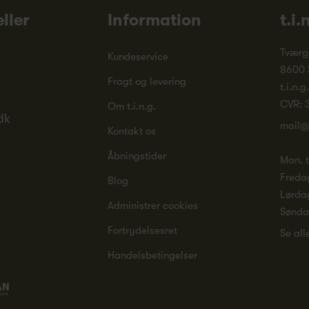
ller
Information
t.i.
Tværg
Kundeservice
8600 
Fragt og levering
t.i.n.g
CVR: 
Om t.i.n.g.
dk
mail@
Kontakt os
Åbningstider
Man. ti
Freda
Blog
Lørda
Administrer cookies
Sønd
Fortrydelsesret
Se all
Handelsbetingelser