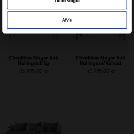
Tillad valgte
Afvis
&Tradition Mayor AJ6
&Tradition Mayor AJ6
Hallingdal/Eg
Hallingdal/Valnød
36 995,00 kr
40 995,00 kr