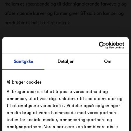
mellem et spændende og til tider signalerende farvevalg og
afdæmpende kurver og former giver &Tradition lamper og
produkter et helt særligt udtryk.
&Tradition lamper og møbler er således del af et
spændende design univers hvor folkene bag, laver deres
egne regler. Det er en fornøjelse at se resultaterne - og det
Samtykke
Detaljer
Om
skaber bestemt glæde, at have &Tradition lamper og
møbler i hjemmet. &Tradition lamper danner med deres
Vi bruger cookies
bløde kurver en rolig og afdæmpet stemning som de fleste
Vi bruger cookies til at tilpasse vores indhold og
af os ofte søger.
annoncer, til at vise dig funktioner til sociale medier og
til at analysere vores trafik. Vi deler også oplysninger
Se alle varer fra &Tradition
om din brug af vores hjemmeside med vores partnere
FÅ 10% PÅ DIN NÆSTE ORDRE
inden for sociale medier, annonceringspartnere og
analysepartnere. Vores partnere kan kombinere disse
Indtast din e-mail, så sender vi rabatkoden til dig på