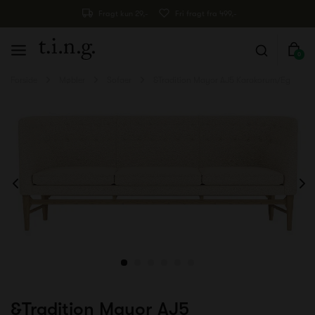
Fragt kun 29,-
Fri fragt fra 499,-
0
Forside
Møbler
Sofaer
&Tradition Mayor AJ5 Karakorum/Eg
&Tradition Mayor AJ5