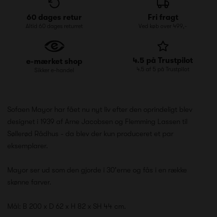
60 dages retur
Fri fragt
Altid 60 dages returret
Ved køb over 499,-
4.5 på Trustpilot
e-mærket shop
4.5 af 5 på Trustpilot
Sikker e-handel
Sofaen Mayor har fået nu nyt liv efter den oprindeligt blev
designet i 1939 af Arne Jacobsen og Flemming Lassen til
Søllerød Rådhus - da blev der kun produceret et par
eksemplarer.
Mayor ser ud som den gjorde i 30'erne og fås i en række
skønne farver.
Mål: B 200 x D 62 x H 82 x SH 44 cm.