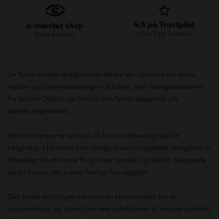
4.5 på Trustpilot
e-mærket shop
4.5 af 5 på Trustpilot
Sikker e-handel
De fleste kender designduoen Muller Van Severen for deres
møbler og sammensætninger af farver, men hængelamperne
fra Valerie Object var faktisk den første designidé på
parrets tegnebræt.
Idéen til lamperne opstod ud fra en nødvendighed for
belysning. I hjemmet hvor designduoen arbejdede manglede et
loftudtag for at kunne få lys over bordet, og derfor designede
de en lampe, der kunne hænge fra væggen.
Den første prototype var med en lampeskræm fra et
loppemarked, og siden blev hele kollektionen af lamper udviklet.