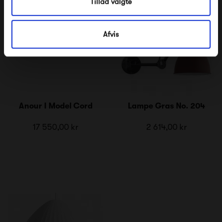
Tillad valgte
Afvis
Anour I Model Cord
Lampe Gras No. 204
17 550,00 kr
2 614,00 kr