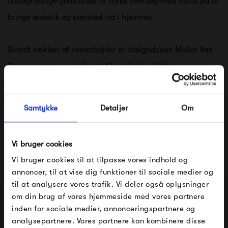
håndgribelige genstande til vores hverdag med fokus på at
bringe æstetik og skønhed ind i hjemmet.
Blandt rækken af samarbejder er designduoen Muller Van
Severen, som var de første til at skabe objekter
for valerie_objects. Der er både veletablerede samt nye,
eksperimenterende designere på listen over samarbejder i
Samtykke
Detaljer
Om
dag. Alle med det tilfælles at de har en genkendelig stil og
særegen signatur.
Vi bruger cookies
Vi bruger cookies til at tilpasse vores indhold og
valerie_objects tilbyder objekter designet til at blive brugt i
annoncer, til at vise dig funktioner til sociale medier og
dagligdagen. Unikke, tilgængelige og smukke kreationer.
til at analysere vores trafik. Vi deler også oplysninger
om din brug af vores hjemmeside med vores partnere
FÅ 10% PÅ DIN NÆSTE ORDRE
Se alle varer fra valerie_objects
inden for sociale medier, annonceringspartnere og
analysepartnere. Vores partnere kan kombinere disse
Indtast din e-mail, så sender vi rabatkoden til dig på