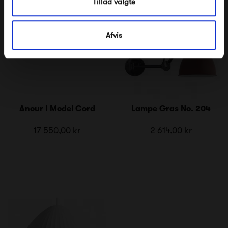
Tillad valgte
Afvis
Anour I Model Cord
Lampe Gras No. 204
17 550,00 kr
2 614,00 kr