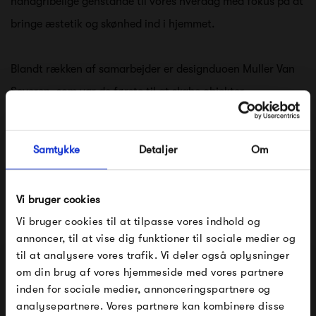
håndgribelige genstande til vores hverdag med fokus på at
bringe æstetik og skønhed ind i hjemmet.
Blandt rækken af samarbejder er designduoen Muller Van
Severen, som var de første til at skabe objekter
for valerie_objects. Der er både veletablerede samt nye,
eksperimenterende designere på listen over samarbejder i
Samtykke
Detaljer
Om
dag. Alle med det tilfælles at de har en genkendelig stil og
særegen signatur.
Vi bruger cookies
Vi bruger cookies til at tilpasse vores indhold og
valerie_objects tilbyder objekter designet til at blive brugt i
annoncer, til at vise dig funktioner til sociale medier og
dagligdagen. Unikke, tilgængelige og smukke kreationer.
til at analysere vores trafik. Vi deler også oplysninger
om din brug af vores hjemmeside med vores partnere
FÅ 10% PÅ DIN NÆSTE ORDRE
Se alle varer fra valerie_objects
inden for sociale medier, annonceringspartnere og
analysepartnere. Vores partnere kan kombinere disse
Indtast din e-mail, så sender vi rabatkoden til dig på