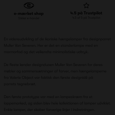
4.5 på Trustpilot
e-mærket shop
4.5 af 5 på Trustpilot
Sikker e-handel
En videreudvikling af de ikoniske hængelamper fra designparret
Muller Van Severen. Her er det en standerlampe med en
marmorfod og det velkendte minimalistiske udtryk.
De fleste kender designduoen Muller Van Severen for deres
møbler og sammensætninger af farver, men hængelamperne
fra Valerie Object var faktisk den første designidé på
parrets tegnebræt.
Den første prototype var med en lampeskræm fra et
loppemarked, og siden blev hele kollektionen af lamper udviklet.
Enkle lamper, der skaber farverige linjer i indretningen.