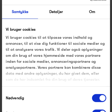
Sortimentet bag Verpan består af tidløse møbler samt
belysningsdesigns, der sikrer unikke brugeroplevelser og
Samtykke
Detaljer
Om
viser nye måder at arbejde, interagere og leve på.
Vi bruger cookies
Se alle varer fra Verpan
Vi bruger cookies til at tilpasse vores indhold og
annoncer, til at vise dig funktioner til sociale medier og
til at analysere vores trafik. Vi deler også oplysninger
Produkter fra samme kategori
om din brug af vores hjemmeside med vores partnere
inden for sociale medier, annonceringspartnere og
analysepartnere. Vores partnere kan kombinere disse
data med andre oplysninger, du har givet dem, eller
som de har indsamlet fra din brug af deres tjenester.
Samtykkevalg
Nødvendig