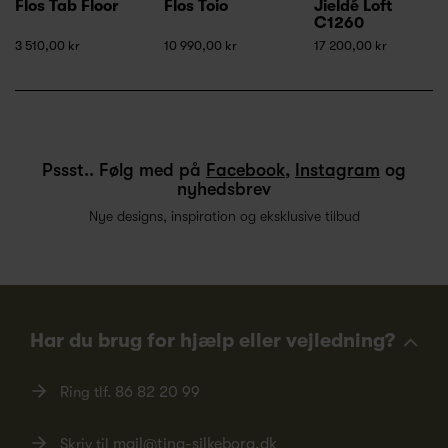
Flos Tab Floor
Flos Toio
Jieldé Loft
C1260
3 510,00 kr
10 990,00 kr
17 200,00 kr
Pssst.. Følg med på
Facebook
,
Instagram
og
nyhedsbrev
Nye designs, inspiration og eksklusive tilbud
Har du brug for hjælp eller vejledning?
Ring tlf.
86 82 20 99
Skriv til
mail@ting-silkeborg.dk