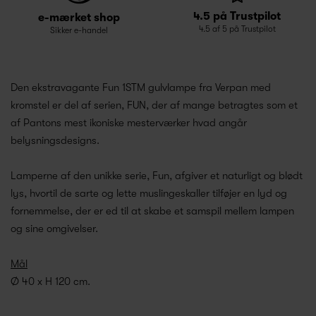
4.5 på Trustpilot
e-mærket shop
4.5 af 5 på Trustpilot
Sikker e-handel
Den ekstravagante Fun 1STM gulvlampe fra Verpan med
kromstel er del af serien, FUN, der af mange betragtes som et
af Pantons mest ikoniske mesterværker hvad angår
belysningsdesigns.
Lamperne af den unikke serie, Fun, afgiver et naturligt og blødt
lys, hvortil de sarte og lette muslingeskaller tilføjer en lyd og
fornemmelse, der er ed til at skabe et samspil mellem lampen
og sine omgivelser.
Mål
Ø 40 x H 120 cm.