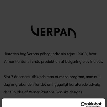
Historien bag Verpan påbegyndte sin rejse i 2003, hvor
Verner Pantons første produktion af belysning blev indledt.
Blot 7 år senere, tilføjede man et møbelprogram, som nu i
dag er grobunden for det omhyggeligt kuraterede udvalg
der tilbydes af Verner Pantons ikoniske designs.