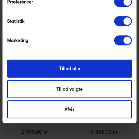
Præferencer
Jieldé Loft D9406
Jieldé Signal SI433
10 585,00 kr
5 270,00 kr
Statistik
Marketing
Tillad alle
Tillad valgte
Afvis
Muuto Leaf Floor Lamp
Muuto Pull Lamp
2 995,00 kr
4 395,00 kr