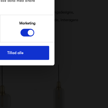
disse data med andre
r af tidløse møbler samt belysningsdesigns,
elser og viser nye måder at arbejde, interagere
Marketing
Tillad alle