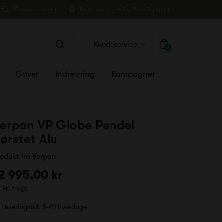
30 dages returret
Fremragende · 4.5 af 5 på Trustpilot
Kundeservice
0
Gaver
Indretning
Kampagner
erpan VP Globe Pendel
ørstet Alu
rodukt fra
Verpan
2 995,00 kr
Fri fragt
Leveringstid:
8-10 hverdage