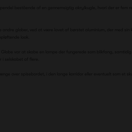
pendel bestående af en gennemsigtig akrylkugle, hvori der er fem re
e andre glober, ved at være lavet af børstet aluminium, der med sin 
opløftende look.
 Globe var at skabe en lampe der fungerede som blikfang, samtidig 
i selskabet af flere.
hænge over spisebordet, i den lange korridor eller eventuelt som et sku