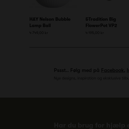
HAY Nelson Bubble
&Tradition Big
Lamp Ball
FlowerPot VP2
4 749,00 kr
4 195,00 kr
Pssst.. Følg med på
Facebook
,
Nye designs, inspiration og eksklusive tilb
Har du brug for hjælp e