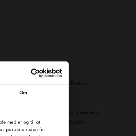
RDRE
dte sin rejse i 2003, hvor Verner Pantons
Om
 blev indledt.
til dig på
øse
man et møbelprogram, som nu i dag er grobunden
e Under
ale medier og til at
de udvalg der tilbydes af Verner Pantons
es partnere inden for