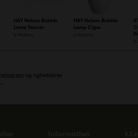
HAY Nelson Bubble
HAY Nelson Bubble
&
Lamp Saucer
Lamp Cigar
C
P
4 749,00 kr
4 749,00 kr
2 
Instagram
og nyhedsbrev
ud
ller
Information
t.i.