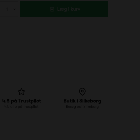
Læg i kurv
4.5 på Trustpilot
Butik i Silkeborg
4.5 af 5 på Trustpilot
Besøg os i Silkeborg