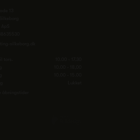
ade 13
Silkeborg
. ApS
38635530
ting-silkeborg.dk
l tors.
10.00 - 17.30
g
10.00 - 18,00
g
10.00 - 15.00
ag
Lukket
e åbningstider