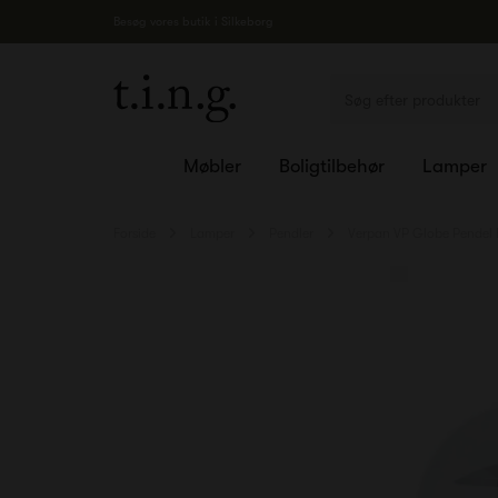
Besøg vores butik i Silkeborg
Møbler
Boligtilbehør
Lamper
Forside
Lamper
Pendler
Verpan VP Globe Pendel B