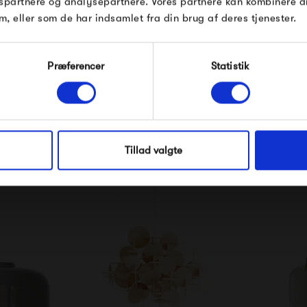
spartnere og analysepartnere. Vores partnere kan kombinere 
m, eller som de har indsamlet fra din brug af deres tjenester.
Sortimentet bag Verpan bestå
der sikrer unikke brugeroplev
Modtag velkomstrabat
Præferencer
Statistik
Verpan
og leve på.
*Ved at tilmelde dig accepterer du at modtage e-
mailmarkedsføring
Nej tak, jeg ønsker ikke rabat.
Tillad valgte
Produkter fra samme kategori