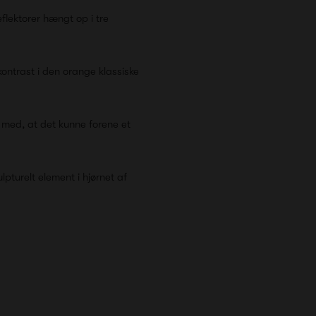
flektorer hængt op i tre
kontrast i den orange klassiske
med, at det kunne forene et
lpturelt element i hjørnet af