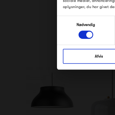
sociale medier, annoncering
oplysninger, du har givet de
Samtykkevalg
Nødvendig
Se alle varer fra 
Afvis