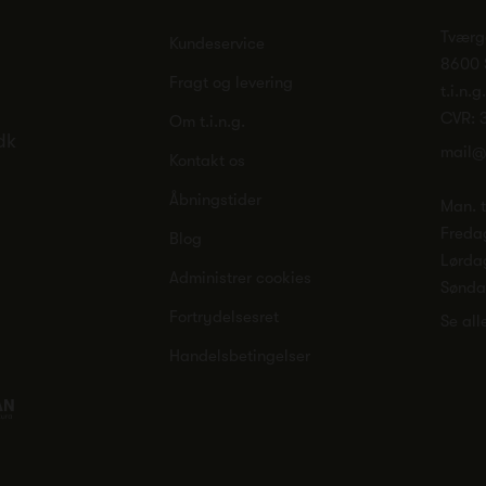
Tværg
Kundeservice
8600 
Fragt og levering
t.i.n.g
CVR: 
Om t.i.n.g.
dk
mail@
Kontakt os
Åbningstider
Man. ti
Freda
Blog
Lørda
Administrer cookies
Sønd
Fortrydelsesret
Se all
Handelsbetingelser