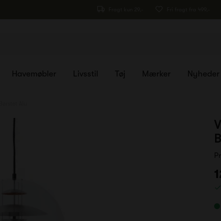
Fragt kun 29,-
Fri fragt fra 499,-
Havemøbler
Livsstil
Tøj
Mærker
Nyheder
ørstet Alu
V
B
P
1