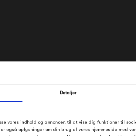
FÅ 10% PÅ DIN NÆSTE O
Historien bag Verpan påbegyn
Detaljer
første produktion af belysning
Indtast din e-mail, så sender vi rabatkoden 
mail. Minimumsbeløb er 499 kr. for at indl
rabatten.
Blot 7 år senere, tilføjede 
Gælder ikke på produkter fra Fermob, Fil
sse vores indhold og annoncer, til at vise dig funktioner til soci
for det omhyggeligt kuratere
Pop og i forvejen nedsatte produkter.
deler også oplysninger om din brug af vores hjemmeside med vor
ikoniske designs.