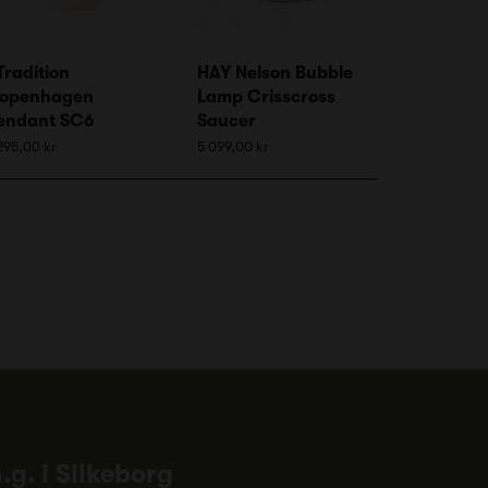
Tradition
HAY Nelson Bubble
openhagen
Lamp Crisscross
endant SC6
Saucer
295,00 kr
5 099,00 kr
n.g. i Silkeborg