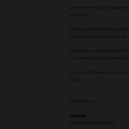
Lampen er en yderst dekorativ 
stålkæder.
Denne model adskiller sig fra d
farve, skaber et optimistisk og 
Ambitionen med designet af VP
rum, om så den hang alene eller 
Derfor er VP Globe ideel til at 
stuen.
Mål: Ø 40 cm.
Ledning
Sort stofledning 400 cm.