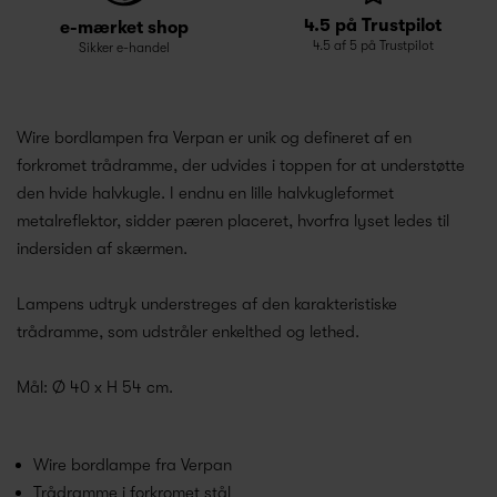
4.5 på Trustpilot
e-mærket shop
4.5 af 5 på Trustpilot
Sikker e-handel
Wire bordlampen fra Verpan er unik og defineret af en
forkromet trådramme, der udvides i toppen for at understøtte
den hvide halvkugle. I endnu en lille halvkugleformet
metalreflektor, sidder pæren placeret, hvorfra lyset ledes til
indersiden af skærmen.
Lampens udtryk understreges af den karakteristiske
trådramme, som udstråler enkelthed og lethed.
Mål: Ø 40 x H 54 cm.
Wire bordlampe fra Verpan
Trådramme i forkromet stål