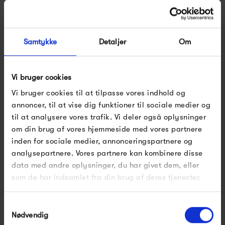
der tilbydes af Verner Pantons ikoniske designs.
Sortimentet bag Verpan består af tidløse møbler samt
Samtykke
Detaljer
Om
belysningsdesigns, der sikrer unikke brugeroplevelser og
viser nye måder at arbejde, interagere og leve på.
Vi bruger cookies
Vi bruger cookies til at tilpasse vores indhold og
Se alle varer fra Verpan
annoncer, til at vise dig funktioner til sociale medier og
til at analysere vores trafik. Vi deler også oplysninger
om din brug af vores hjemmeside med vores partnere
inden for sociale medier, annonceringspartnere og
Produkter fra samme kategori
analysepartnere. Vores partnere kan kombinere disse
data med andre oplysninger, du har givet dem, eller
som de har indsamlet fra din brug af deres tjenester.
Samtykkevalg
Nødvendig