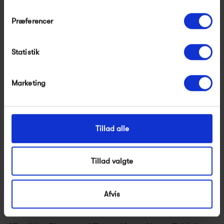
Præferencer
New Works Kizu Table
New Works Lantern Table
Statistik
Lamp Marble Small
Lamp
2 795,00 kr
3 495,00 kr
Marketing
Tillad alle
Tillad valgte
Afvis