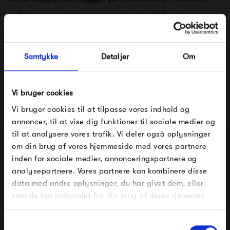
mellem rum og design, og er verdenskendt for deres
sortiment af møbler og interiør, fordi de forstår at
kombinere erfaring med teknik og visuel kreativitet fra
Samtykke
Detaljer
Om
samarbejdet med arkitekter og designere. Sammenkogt er
Vitra: solide produkter i materialer af høj kvalitet, lang
Vi bruger cookies
holdbarhed og levetid.
Vi bruger cookies til at tilpasse vores indhold og
annoncer, til at vise dig funktioner til sociale medier og
Se alle varer fra Vitra
til at analysere vores trafik. Vi deler også oplysninger
om din brug af vores hjemmeside med vores partnere
FÅ 10% PÅ DIN NÆSTE ORDRE
inden for sociale medier, annonceringspartnere og
analysepartnere. Vores partnere kan kombinere disse
Indtast din e-mail, så sender vi rabatkoden til dig på
Produkter fra samme kategori
data med andre oplysninger, du har givet dem, eller
mail. Minimumsbeløb er 499 kr. for at indløse
rabatten.
som de har indsamlet fra din brug af deres tjenester.
Gælder ikke på produkter fra Fermob, File Under
Pop og i forvejen nedsatte produkter.
Samtykkevalg