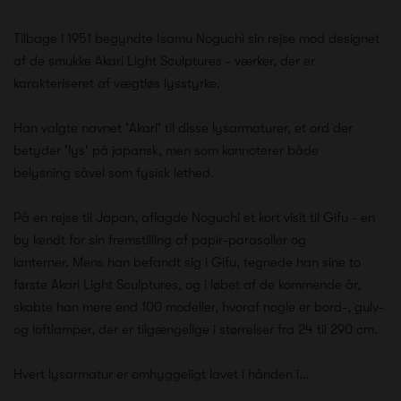
Tilbage i 1951 begyndte Isamu Noguchi sin rejse mod designet
af de smukke Akari Light Sculptures - værker, der er
karakteriseret af vægtløs lysstyrke.
Han valgte navnet 'Akari' til disse lysarmaturer, et ord der
betyder 'lys' på japansk, men som konnoterer både
belysning såvel som fysisk lethed.
På en rejse til Japan, aflagde Noguchi et kort visit til Gifu - en
by kendt for sin fremstilling af papir-parasoller og
lanterner. Mens han befandt sig i Gifu, tegnede han sine to
første Akari Light Sculptures, og i løbet af de kommende år,
skabte han mere end 100 modeller, hvoraf nogle er bord-, gulv-
og loftlamper, der er tilgængelige i størrelser fra 24 til 290 cm.
Hvert lysarmatur er omhyggeligt lavet i hånden i…