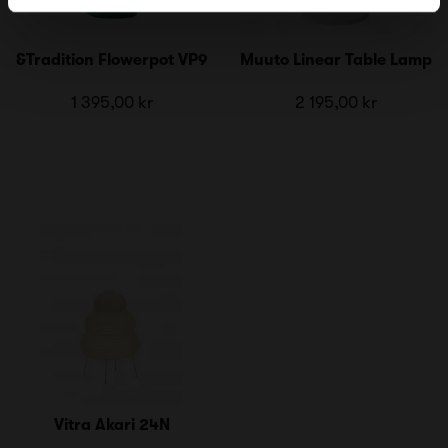
&Tradition Flowerpot VP9
Muuto Linear Table Lamp
1 395,00 kr
2 195,00 kr
Vitra Akari 24N