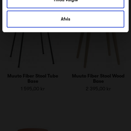
Afvis
Muuto Fiber Stool Tube
Muuto Fiber Stool Wood
Base
Base
1 595,00 kr
2 395,00 kr