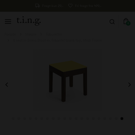
Fragt kun 29,-
Fri fragt fra 499,-
0
Forside
Møbler
Taburetter
A seat in Siena Stool m. firkantet blank top, Medi Frame