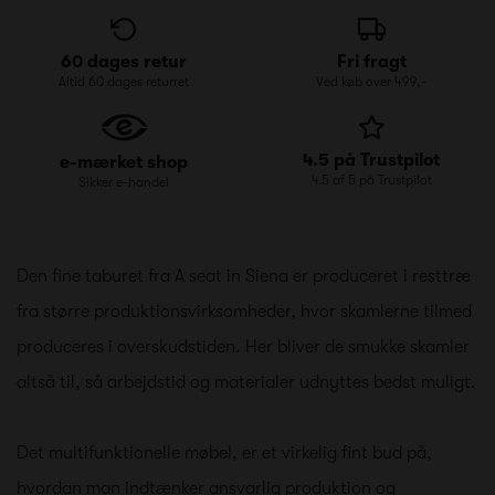
60 dages retur
Fri fragt
Altid 60 dages returret
Ved køb over 499,-
4.5 på Trustpilot
e-mærket shop
4.5 af 5 på Trustpilot
Sikker e-handel
Den fine taburet fra A seat in Siena er produceret i resttræ
fra større produktionsvirksomheder, hvor skamlerne tilmed
produceres i overskudstiden. Her bliver de smukke skamler
altså til, så arbejdstid og materialer udnyttes bedst muligt.
Det multifunktionelle møbel, er et virkelig fint bud på,
hvordan man indtænker ansvarlig produktion og