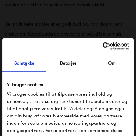
møbler af resttræ i snedkeriernes overskudstid.
De modulære møbler er et godt bud på, hvordan tidens
ønsker om bæredygtig og ansvarlig produktion kan gå
hånd i hånd med æstetik og multifunktionelt design. Træet
der bliver brugt, er resttræ fra større produktioner –
kvalitetstræ, der ellers ikke ville blive brugt.
Samtykke
Detaljer
Om
For at sikre og understøtte produktsstyrken på de danske
Vi bruger cookies
snedkerier, produceres de forskellige dele til systemet i
Vi bruger cookies til at tilpasse vores indhold og
annoncer, til at vise dig funktioner til sociale medier og
overskudstiden, dvs. der hvor der ellers ikke ville være
til at analysere vores trafik. Vi deler også oplysninger
noget at lave, således at arbejdstiden udnyttes bedst
om din brug af vores hjemmeside med vores partnere
FÅ 10% PÅ DIN NÆSTE ORDRE
muligt.
inden for sociale medier, annonceringspartnere og
analysepartnere. Vores partnere kan kombinere disse
Indtast din e-mail, så sender vi rabatkoden til dig på
Se alle varer fra A seat in Siena