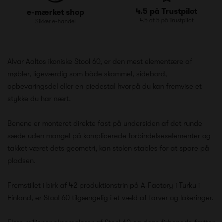
4.5 på Trustpilot
e-mærket shop
4.5 af 5 på Trustpilot
Sikker e-handel
Alvar Aaltos ikoniske Stool 60, er den mest elementære af
møbler, ligeværdig som både skammel, sidebord,
opbevaringsdel eller en piedestal hvorpå du kan fremvise et
stykke du har nært.
Benene er monteret direkte fast på undersiden af det runde
sæde uden mangel på komplicerede forbindelseselementer og
takket været dets geometri, kan stolen stables for at spare på
pladsen.
Fremstillet i birk af 42 produktionstrin på A-Factory i Turku i
Finland, er Stool 60 tilgængelig i et væld af farver og lakeringer.