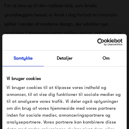
For at leve op til den radikale ånd, som Arteks
grundlæggere besad, er Artek i dag fortsat en innovativ
spiller i verden af moderne design, der udvikler nye
produkter i skæringspunktet mellem design, arkitektur og
kunst.
Samtykke
Detaljer
Om
Artek kollektionen består af møbler, belysning og tilbehør
designet af finske håndværkere og ledende internationale
Vi bruger cookies
designere. Artek står for klarhed, funktionalitet og poetisk
Vi bruger cookies til at tilpasse vores indhold og
enkelthed.
annoncer, til at vise dig funktioner til sociale medier og
til at analysere vores trafik. Vi deler også oplysninger
om din brug af vores hjemmeside med vores partnere
FÅ 10% PÅ DIN NÆSTE ORDRE
inden for sociale medier, annonceringspartnere og
analysepartnere. Vores partnere kan kombinere disse
Se alle varer fra Artek
Indtast din e-mail, så sender vi rabatkoden til dig på