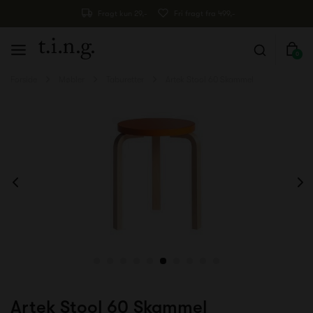
Fragt kun 29,-
Fri fragt fra 499,-
0
Forside
Møbler
Taburetter
Artek Stool 60 Skammel
Artek Stool 60 Skammel