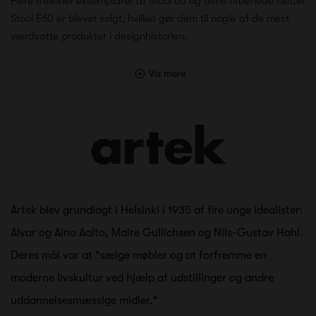
Flere millioner eksemplarer af Stool 60 og dens firbenede fætter
Stool E60 er blevet solgt, hvilket gør dem til nogle af de mest
værdsatte produkter i designhistorien.
Vis mere
Artek blev grundlagt i Helsinki i 1935 af fire unge idealister:
Alvar og Aino Aalto, Maire Gullichsen og Nils-Gustav Hahl.
Deres mål var at "sælge møbler og at forfremme en
moderne livskultur ved hjælp af udstillinger og andre
uddannelsesmæssige midler."