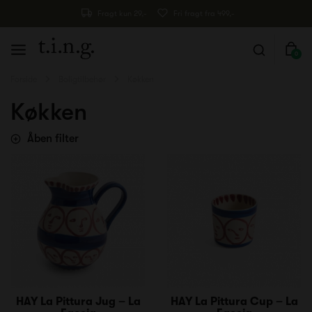
Fragt kun 29,-
Fri fragt fra 499,-
0
Forside
Boligtilbehør
Køkken
Køkken
Åben filter
HAY La Pittura Jug – La
HAY La Pittura Cup – La