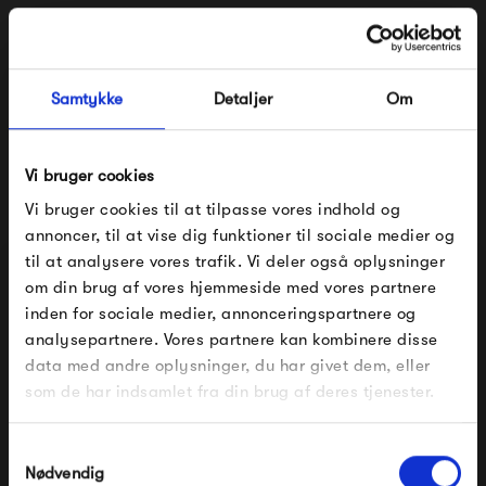
Samtykke
Detaljer
Om
Vi bruger cookies
Vi bruger cookies til at tilpasse vores indhold og
annoncer, til at vise dig funktioner til sociale medier og
Aage Würtz Keramik
Aage Würtz Keramik Lille
Kande
Kande
til at analysere vores trafik. Vi deler også oplysninger
1 000,00 kr
350,00 kr
om din brug af vores hjemmeside med vores partnere
FÅ 10% PÅ DIN NÆSTE ORDRE
inden for sociale medier, annonceringspartnere og
analysepartnere. Vores partnere kan kombinere disse
Indtast din e-mail, så sender vi rabatkoden til dig på
data med andre oplysninger, du har givet dem, eller
mail. Minimumsbeløb er 499 kr. for at indløse
rabatten.
som de har indsamlet fra din brug af deres tjenester.
Gælder ikke på produkter fra Fermob, File Under
Pop og i forvejen nedsatte produkter.
Samtykkevalg
Nødvendig