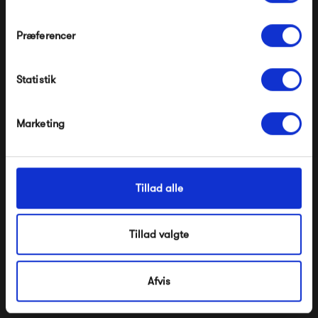
Præferencer
Aage Würtz Keramik Skål
Aage Würtz Keramik Skål
Modtag velkomstrabat
Ø19
Ø14,6
1 000,00 kr
500,00 kr
Statistik
*Ved at tilmelde dig accepterer du at modtage e-
mailmarkedsføring
Nej tak, jeg ønsker ikke rabat.
Marketing
Tillad alle
Tillad valgte
Aage Würtz Keramik Skål
Aage Würtz Keramik Kop
Ø11
Afvis
300,00 kr
400,00 kr