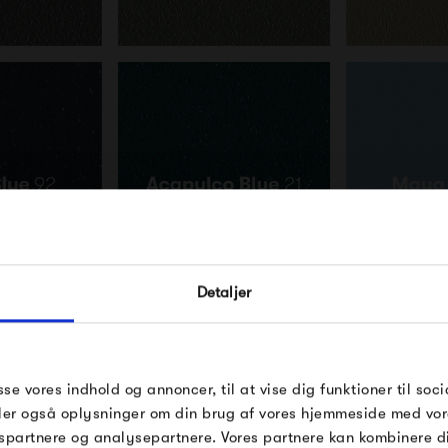
FÅ 10% PÅ DIN NÆSTE O
Detaljer
Indtast din e-mail, så sender vi rabatkoden 
mail. Minimumsbeløb er 499 kr. for at indl
rabatten.
Gælder ikke på produkter fra Fermob, Fil
sse vores indhold og annoncer, til at vise dig funktioner til soci
Pop og i forvejen nedsatte produkter.
deler også oplysninger om din brug af vores hjemmeside med vor
spartnere og analysepartnere. Vores partnere kan kombinere 