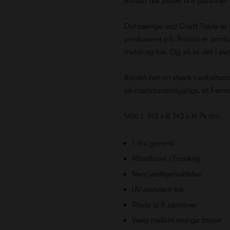
Bordet har plads til 8 personer o
Det særlige ved Craft Table er
produceret på. Bordet er produ
metal og lak. Og så er det i øv
Bordet har en stærk rustbehand
så modstandsdygtigt, at Fermo
Mål: L 143 x B 143 x H 74 cm.
1 års garanti
Håndlavet i Frankrig
Nem vedligeholdelse
UV-resistent lak
Plads til 8 personer
Vælg mellem mange farver