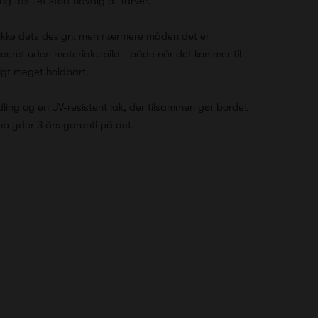
g fås i et stort udvalg af farver.
 ikke dets design, men nærmere måden det er
ceret uden materialespild - både når det kommer til
rigt meget holdbart.
ling og en UV-resistent lak, der tilsammen gør bordet
b yder 3 års garanti på det.