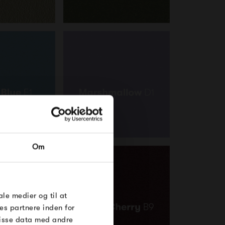
RDRE
Om
til dig på
øse
e Under
ale medier og til at
es partnere inden for
disse data med andre