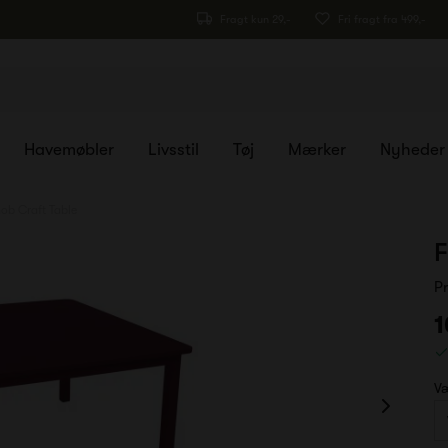
Fragt kun 29,-
Fri fragt fra 499,-
Havemøbler
Livsstil
Tøj
Mærker
Nyheder
ob Craft Table
F
P
1
Væ