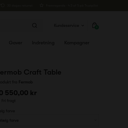
30 dages returret
Fremragende · 4.5 af 5 på Trustpilot
Kundeservice
0
Gaver
Indretning
Kampagner
ermob Craft Table
rodukt fra
Fermob
0 550,00 kr
Fri fragt
lg farve