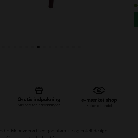
Gratis indpakning
e-mærket shop
Slip selv for indpakningen
Sikker e-handel
adratisk havebord i en god størrelse og enkelt design.