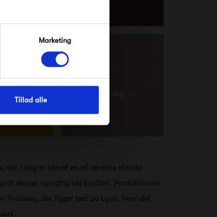
Marketing
Tillad alle
, der i dag er blevet en af verdens største
odt design og rigtig høj kvalitet. Produktionen
en Thoissey, der ligger tæt på Lyon, hvor det
nværk.