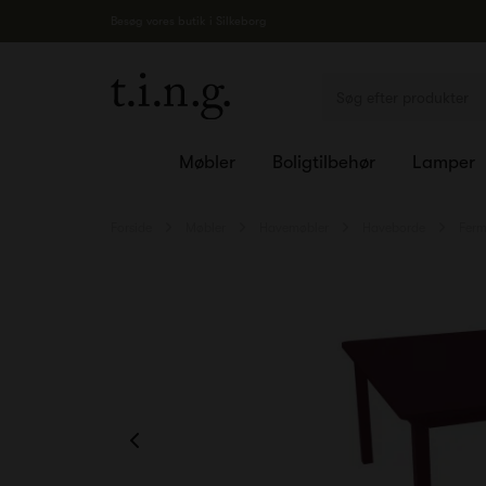
Besøg vores butik i Silkeborg
Møbler
Boligtilbehør
Lamper
Forside
Møbler
Havemøbler
Haveborde
Ferm