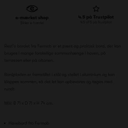
4.5 på Trustpilot
e-mærket shop
4.5 af 5 på Trustpilot
Sikker e-handel
Rest'o bordet fra Fermob er et pænt og praktisk bord, der kan
bruges i mange forskellige sammenhænge i haven, på
terrassen eller på altanen.
Bordpladen er fremstillet i stål og stellet i aluminium og kan
klappes sammen, så det let kan opbevares og tages med
rundt.
Mål: B 71 x D 71 x H 74 cm.
Havebord fra Fermob