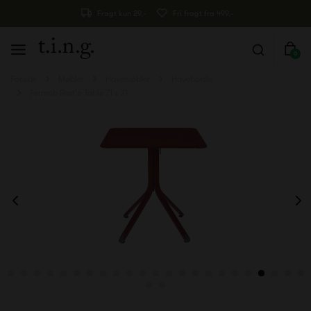
Fragt kun 29,-
Fri fragt fra 499,-
0
Forside
Møbler
Havemøbler
Haveborde
Fermob Rest'o Table 71 x 71