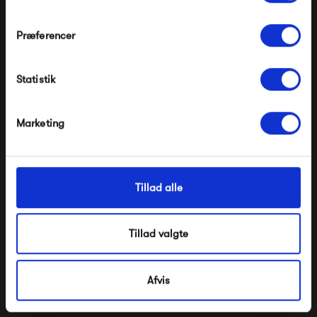
Flos Tab Floor -
Flos Tab Floor - Hvid
Præferencer
Mørkegrøn
Modtag velkomstrabat
3 510,00 kr
3 510,00 kr
Statistik
*Ved at tilmelde dig accepterer du at modtage e-
mailmarkedsføring
Nej tak, jeg ønsker ikke rabat.
Marketing
Tillad alle
Tillad valgte
Flos Tab Floor - Sort
Flos Tab Floor - Mat blå
3 510,00 kr
3 510,00 kr
Afvis