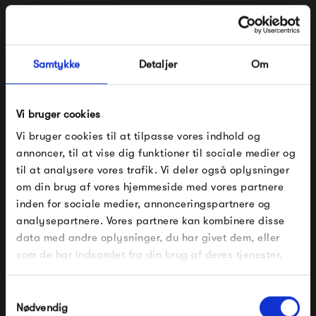
Samtykke
Detaljer
Om
Vi bruger cookies
Vi bruger cookies til at tilpasse vores indhold og
Flos Tab Table - Sort
Flos Tab Table -
annoncer, til at vise dig funktioner til sociale medier og
Mørkegrøn
til at analysere vores trafik. Vi deler også oplysninger
3 085,00 kr
3 085,00 kr
om din brug af vores hjemmeside med vores partnere
FÅ 10% PÅ DIN NÆSTE ORDRE
inden for sociale medier, annonceringspartnere og
analysepartnere. Vores partnere kan kombinere disse
Indtast din e-mail, så sender vi rabatkoden til dig på
data med andre oplysninger, du har givet dem, eller
mail. Minimumsbeløb er 499 kr. for at indløse
rabatten.
som de har indsamlet fra din brug af deres tjenester.
Gælder ikke på produkter fra Fermob, File Under
Pop og i forvejen nedsatte produkter.
Samtykkevalg
Nødvendig