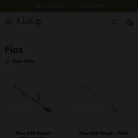
Fragt kun 29,-
Fri fragt fra 499,-
0
Forside
Flos
Flos
Åben filter
Flos 265 Small -
Flos 265 Small - Hvid