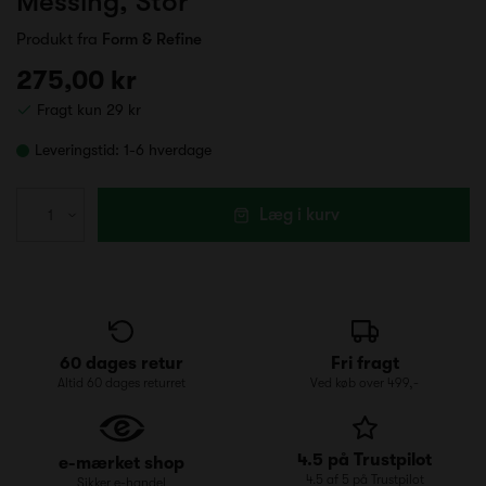
Messing, Stor
Produkt fra
Form & Refine
275,00 kr
Fragt kun 29 kr
Leveringstid:
1-6 hverdage
Læg i kurv
60 dages retur
Fri fragt
Altid 60 dages returret
Ved køb over 499,-
4.5 på Trustpilot
e-mærket shop
4.5 af 5 på Trustpilot
Sikker e-handel