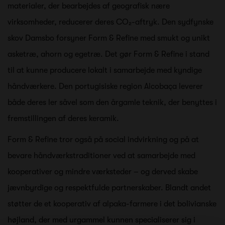
materialer, der bearbejdes af geografisk nære
virksomheder, reducerer deres CO₂-aftryk. Den sydfynske
skov Damsbo forsyner Form & Refine med smukt og unikt
asketræ, ahorn og egetræ. Det gør Form & Refine i stand
til at kunne producere lokalt i samarbejde med kyndige
håndværkere. Den portugisiske region Alcobaça leverer
både deres ler såvel som den årgamle teknik, der benyttes i
fremstillingen af deres keramik.
Form & Refine tror også på social indvirkning og på at
bevare håndværkstraditioner ved at samarbejde med
kooperativer og mindre værksteder – og derved skabe
jævnbyrdige og respektfulde partnerskaber. Blandt andet
støtter de et kooperativ af alpaka-farmere i det bolivianske
højland, der med urgammel kunnen specialiserer sig i