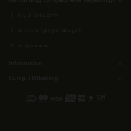
Har du brug for hjælp eller vejledning?
Ring tlf.
86 82 20 99
Skriv til
mail@ting-silkeborg.dk
Besøg vores butik
Information
t.i.n.g. i Silkeborg