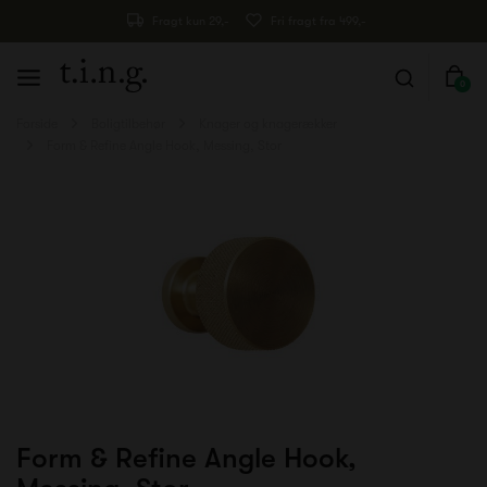
Fragt kun 29,-
Fri fragt fra 499,-
0
Forside
Boligtilbehør
Knager og knagerækker
Form & Refine Angle Hook, Messing, Stor
Form & Refine Angle Hook,