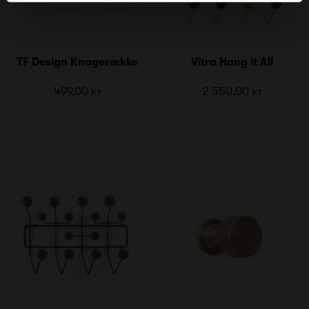
TF Design Knagerække
Vitra Hang it All
499,00 kr
2 550,00 kr