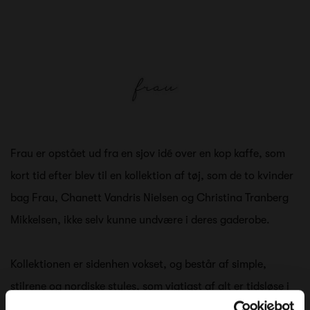
Frau er opstået ud fra en sjov idé over en kop kaffe, som
kort tid efter blev til en kollektion af tøj, som de to kvinder
bag Frau, Chanett Vandris Nielsen og Christina Tranberg
Mikkelsen, ikke selv kunne undvære i deres gaderobe.
Kollektionen er sidenhen vokset, og består af simple,
stilrene og nordiske styles, som vigtigst af alt er tidsløse i
både design og farvevalg, så du kan tage tøjet frem,