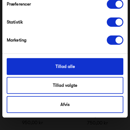
Frau Melbourne
Frau Seoul Lang Denim
Præferencer
Ankelbukser
Skjorte
Modtag velkomstrabat
550,00 kr
1 000,00 kr
Statistik
*Ved at tilmelde dig accepterer du at modtage e-
mailmarkedsføring
Nej tak, jeg ønsker ikke rabat.
Marketing
Tillad alle
Tillad valgte
Afvis
Frau Paris Denim Kjole
Frau Tokyo Denim
Skjorte
950,00 kr
750,00 kr