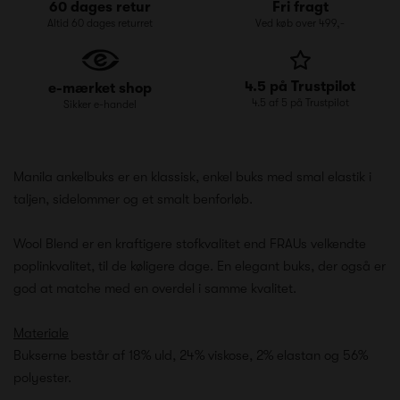
60 dages retur
Fri fragt
Altid 60 dages returret
Ved køb over 499,-
4.5 på Trustpilot
e-mærket shop
4.5 af 5 på Trustpilot
Sikker e-handel
Manila ankelbuks er en klassisk, enkel buks med smal elastik i
taljen, sidelommer og et smalt benforløb.
Wool Blend er en kraftigere stofkvalitet end FRAUs velkendte
poplinkvalitet, til de køligere dage. En elegant buks, der også er
god at matche med en overdel i samme kvalitet.
Materiale
Bukserne består af 18% uld,
24% viskose,
2% elastan og
56%
polyester.