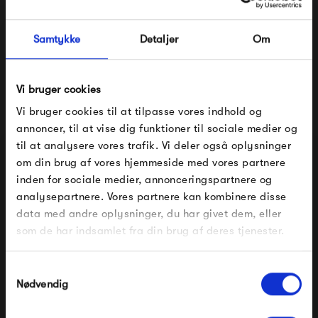
sæson efter sæson, og altid glæde dig til at klæde dig i det
Samtykke
Detaljer
Om
lækre tøj fra Frau.
Se alle varer fra Frau
Vi bruger cookies
Vi bruger cookies til at tilpasse vores indhold og
annoncer, til at vise dig funktioner til sociale medier og
til at analysere vores trafik. Vi deler også oplysninger
Produkter fra samme kategori
om din brug af vores hjemmeside med vores partnere
FÅ 10% PÅ DIN NÆSTE ORDRE
inden for sociale medier, annonceringspartnere og
analysepartnere. Vores partnere kan kombinere disse
Indtast din e-mail, så sender vi rabatkoden til dig på
data med andre oplysninger, du har givet dem, eller
mail. Minimumsbeløb er 499 kr. for at indløse
rabatten.
som de har indsamlet fra din brug af deres tjenester.
Gælder ikke på produkter fra Fermob, File Under
Pop og i forvejen nedsatte produkter.
Samtykkevalg
Nødvendig