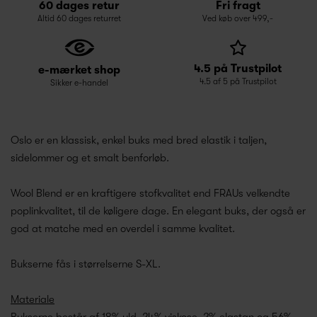
60 dages retur
Fri fragt
Altid 60 dages returret
Ved køb over 499,-
4.5 på Trustpilot
e-mærket shop
4.5 af 5 på Trustpilot
Sikker e-handel
Oslo er en klassisk, enkel buks med bred elastik i taljen,
sidelommer og et smalt benforløb.
Wool Blend er en kraftigere stofkvalitet end FRAUs velkendte
poplinkvalitet, til de køligere dage. En elegant buks, der også er
god at matche med en overdel i samme kvalitet.
Bukserne fås i størrelserne S-XL.
Materiale
Bukserne består af 18% uld,
24% viskose,
2% elastan og
56%