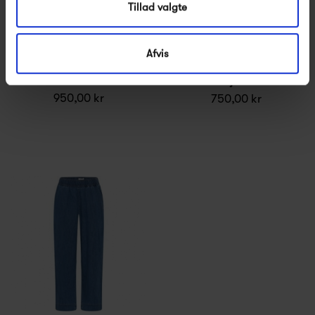
Tillad valgte
Afvis
Frau Paris Denim Kjole
Frau Tokyo Denim
Skjorte
950,00 kr
750,00 kr