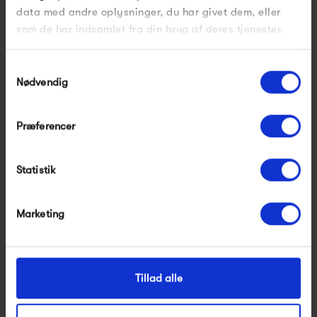
data med andre oplysninger, du har givet dem, eller
som de har indsamlet fra din brug af deres tjenester.
Samtykkevalg
Nødvendig
Præferencer
Frau Melbourne
Frau Seoul Lang Denim
Ankelbukser
Skjorte
550,00 kr
1 000,00 kr
Statistik
Marketing
Tillad alle