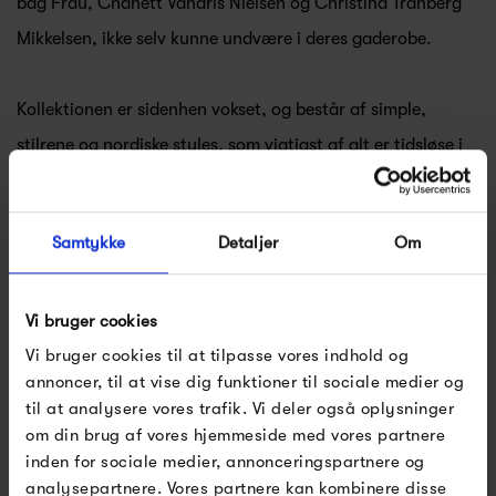
bag Frau, Chanett Vandris Nielsen og Christina Tranberg
Mikkelsen, ikke selv kunne undvære i deres gaderobe.
Kollektionen er sidenhen vokset, og består af simple,
stilrene og nordiske styles, som vigtigst af alt er tidsløse i
både design og farvevalg, så du kan tage tøjet frem,
sæson efter sæson, og altid glæde dig til at klæde dig i det
Samtykke
Detaljer
Om
lækre tøj fra Frau.
Se alle varer fra Frau
Vi bruger cookies
Vi bruger cookies til at tilpasse vores indhold og
annoncer, til at vise dig funktioner til sociale medier og
til at analysere vores trafik. Vi deler også oplysninger
Produkter fra samme kategori
om din brug af vores hjemmeside med vores partnere
inden for sociale medier, annonceringspartnere og
analysepartnere. Vores partnere kan kombinere disse