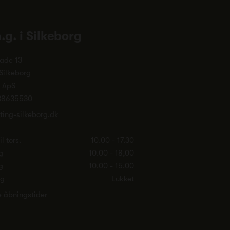
n.g. i Silkeborg
ade 13
Silkeborg
. ApS
38635530
ting-silkeborg.dk
l tors.
10.00 - 17.30
g
10.00 - 18,00
g
10.00 - 15.00
ag
Lukket
e åbningstider