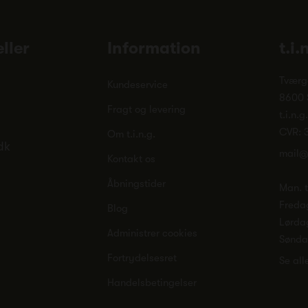
ller
Information
t.i.
Tværg
Kundeservice
8600 
Fragt og levering
t.i.n.g
CVR: 
Om t.i.n.g.
dk
mail@
Kontakt os
Åbningstider
Man. ti
Freda
Blog
Lørda
Administrer cookies
Sønd
Fortrydelsesret
Se all
Handelsbetingelser