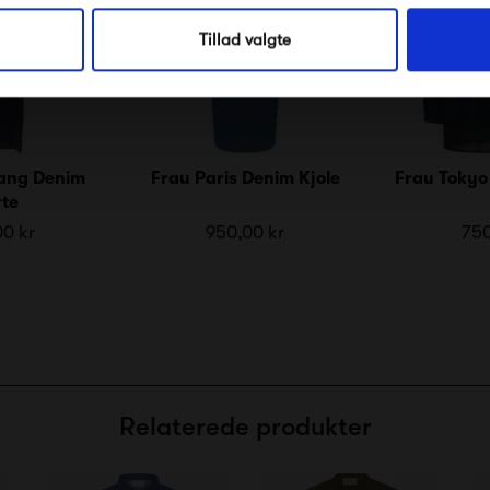
Nej tak, jeg ønsker ikke rabat.
Tillad valgte
Lang Denim
Frau Paris Denim Kjole
Frau Tokyo
rte
00 kr
950,00 kr
750
Relaterede produkter