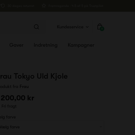
30 dages returret
Fremragende · 4.5 af 5 på Trustpilot
Kundeservice
0
Gaver
Indretning
Kampagner
rau Tokyo Uld Kjole
rodukt fra
Frau
 200,00 kr
Fri fragt
lg farve