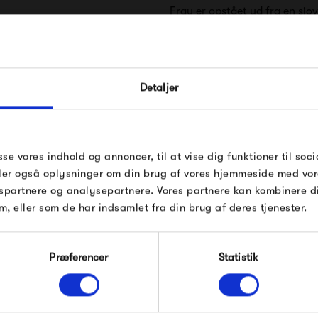
Frau er opstået ud fra en sjov
til en kollektion af tøj, som 
og Christina Tranberg Mikkel
FÅ 10% PÅ DIN NÆSTE O
Detaljer
Indtast din e-mail, så sender vi rabatkoden 
Kollektionen er sidenhen vokse
mail. Minimumsbeløb er 499 kr. for at indl
styles, som vigtigst af alt er
rabatten.
tage tøjet frem, sæson efter s
Gælder ikke på produkter fra Fermob, Fil
sse vores indhold og annoncer, til at vise dig funktioner til soci
Pop og i forvejen nedsatte produkter.
lækre tøj fra Frau.
deler også oplysninger om din brug af vores hjemmeside med vor
 Frau
spartnere og analysepartnere. Vores partnere kan kombinere 
m, eller som de har indsamlet fra din brug af deres tjenester.
Produkter fra samme kategori
Modtag velkomstrabat
Præferencer
Statistik
*Ved at tilmelde dig accepterer du at modtage e-
mailmarkedsføring