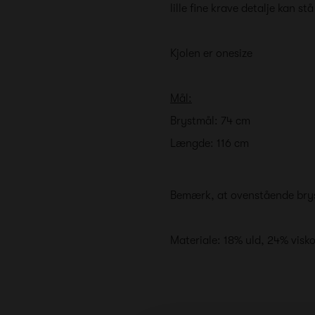
lille fine krave detalje kan stå
Kjolen er onesize
Mål:
Brystmål: 74 cm
Længde: 116 cm
Bemærk, at ovenstående bryst
Materiale: 18% uld, 24% visk