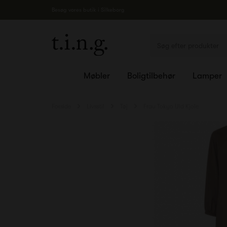
Besøg vores butik i Silkeborg
Møbler
Boligtilbehør
Lamper
Forside
Livsstil
Tøj
Frau Tokyo Uld Kjole