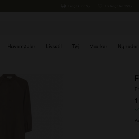
Fragt kun 29,-
Fri fragt fra 499,-
Havemøbler
Livsstil
Tøj
Mærker
Nyheder
F
P
1
Væ