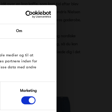
 idé over en kop kaffe, som kort tid efter blev
de to kvinder bag Frau, Chanett Vandris Nielsen
sen, ikke selv kunne undvære i deres gaderobe.
RDRE
Om
til dig på
t, og består af simple, stilrene og nordiske
øse
 tidsløse i både design og farvevalg, så du kan
æson, og altid glæde dig til at klæde dig i det
e Under
ale medier og til at
es partnere inden for
disse data med andre
Marketing