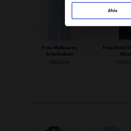
Afvis
Frau Melbourne
Frau Seoul 
Ankelbukser
Skjo
550,00 kr
1 000,