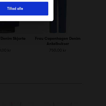
Tillad alle
 Denim Skjorte
Frau Copenhagen Denim
Ankelbukser
,00 kr
750,00 kr