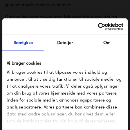
gennem mødet med en fremmed.
Kintobe designer tasker med fokus på funktionalitet og
praktik. Der anvendes slidstærke tekstiler og tænkes på
brugervenlighed og multifunktionalitet i designet, som
Samtykke
Detaljer
Om
sikrer, at Kintobes tasker kan følge dig i hverdagslivet.
Når taskerne designes, træffes der bæredygtige valg og
Vi bruger cookies
for hver kollektion, arbejdes der hen mod målet om en
Vi bruger cookies til at tilpasse vores indhold og
100% bæredygtig taske.
annoncer, til at vise dig funktioner til sociale medier og
til at analysere vores trafik. Vi deler også oplysninger
Se alle varer fra Kintobe
om din brug af vores hjemmeside med vores partnere
FÅ 10% PÅ DIN NÆSTE ORDRE
inden for sociale medier, annonceringspartnere og
analysepartnere. Vores partnere kan kombinere disse
Indtast din e-mail, så sender vi rabatkoden til dig på
data med andre oplysninger, du har givet dem, eller
mail. Minimumsbeløb er 499 kr. for at indløse
rabatten.
Produkter fra samme kategori
som de har indsamlet fra din brug af deres tjenester.