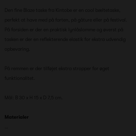
Den fine Blaze taske fra Kintobe er en cool bæltetaske,
perfekt at have med på farten, på gåture eller på festival.
På forsiden er der en praktisk lynlåslomme og øverst på
tasken er der en reflekterende elastik for ekstra udvendig
opbevaring.
På remmen er der tilføjet ekstra stropper for øget
funktionalitet.
Mål: B 30 x H 15 x D 7,5 cm.
Materialer
…