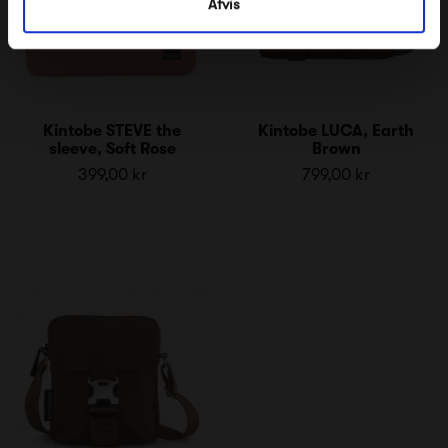
Afvis
Kintobe STEVE the
Kintobe LUCA, Earth
sleeve, Soft Rose
Brown
399,00 kr
799,00 kr