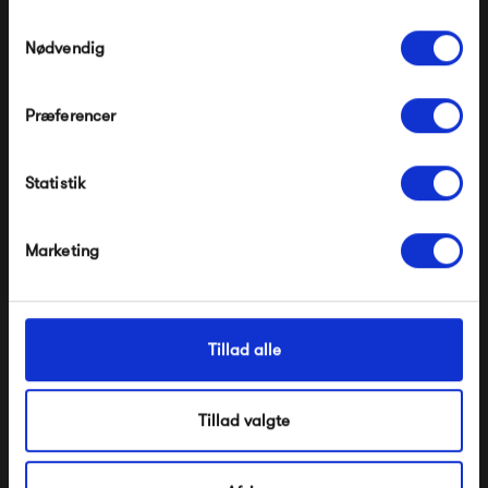
Gælder ikke på produkter fra Fermob, File Under
Pop og i forvejen nedsatte produkter.
Samtykkevalg
Nødvendig
Præferencer
Modtag velkomstrabat
Statistik
*Ved at tilmelde dig accepterer du at modtage e-
mailmarkedsføring
Bongusta Naram
Kintobe STEVE the
Nej tak, jeg ønsker ikke rabat.
Marketing
Weekend Bag
sleeve, Dusty Dune
490,00 kr
399,00 kr
Tillad alle
Tillad valgte