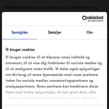
Kintobe designer tasker med fokus på funktionalitet og
praktik. Der anvendes slidstærke tekstiler og tænkes på
brugervenlighed og multifunktionalitet i designet, som
sikrer, at Kintobes tasker kan følge dig i hverdagslivet.
Samtykke
Detaljer
Om
Når taskerne designes, træffes der bæredygtige valg og
for hver kollektion, arbejdes der hen mod målet om en
Vi bruger cookies
100% bæredygtig taske.
Vi bruger cookies til at tilpasse vores indhold og
annoncer, til at vise dig funktioner til sociale medier og
til at analysere vores trafik. Vi deler også oplysninger
Se alle varer fra Kintobe
om din brug af vores hjemmeside med vores partnere
FÅ 10% PÅ DIN NÆSTE ORDRE
inden for sociale medier, annonceringspartnere og
analysepartnere. Vores partnere kan kombinere disse
Indtast din e-mail, så sender vi rabatkoden til dig på
data med andre oplysninger, du har givet dem, eller
mail. Minimumsbeløb er 499 kr. for at indløse
Produkter fra samme kategori
rabatten.
som de har indsamlet fra din brug af deres tjenester.
Gælder ikke på produkter fra Fermob, File Under