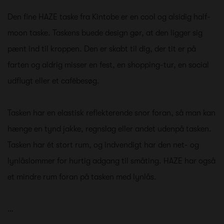
Den fine HAZE taske fra Kintobe er en cool og alsidig half-
moon taske. Taskens buede design gør, at den ligger sig
pænt ind til kroppen. Den er skabt til dig, der tit er på
farten og aldrig misser en fest, en shopping-tur, en social
udflugt eller et cafébesøg.
Tasken har en elastisk reflekterende snor foran, så man kan
hænge en tynd jakke, regnslag eller andet udenpå tasken.
Tasken har ét stort rum, og indvendigt har den net- og
lynlåslommer for hurtig adgang til småting. HAZE har også
et mindre rum foran på tasken med lynlås.
…