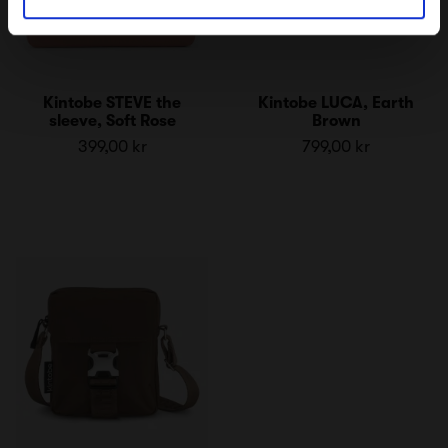
Kintobe STEVE the
Kintobe LUCA, Earth
sleeve, Soft Rose
Brown
399,00 kr
799,00 kr