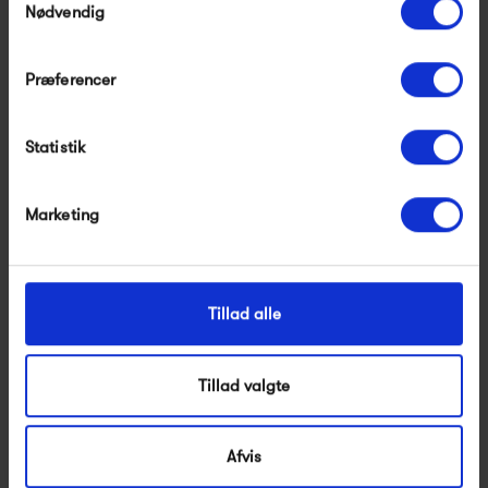
Nødvendig
Præferencer
Statistik
Bongusta Naram
Kintobe STEVE the
Marketing
Weekend Bag
sleeve, Dusty Dune
490,00 kr
399,00 kr
Tillad alle
Tillad valgte
Afvis