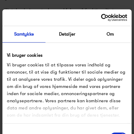
Kintobe designer tasker med fokus på funktionalitet og
praktik. Der anvendes slidstærke tekstiler og tænkes på
brugervenlighed og multifunktionalitet i designet, som
Samtykke
Detaljer
Om
sikrer, at Kintobes tasker kan følge dig i hverdagslivet.
Når taskerne designes, træffes der bæredygtige valg og
Vi bruger cookies
for hver kollektion, arbejdes der hen mod målet om en
Vi bruger cookies til at tilpasse vores indhold og
100% bæredygtig taske.
annoncer, til at vise dig funktioner til sociale medier og
til at analysere vores trafik. Vi deler også oplysninger
om din brug af vores hjemmeside med vores partnere
Se alle varer fra Kintobe
inden for sociale medier, annonceringspartnere og
analysepartnere. Vores partnere kan kombinere disse
data med andre oplysninger, du har givet dem, eller
som de har indsamlet fra din brug af deres tjenester.
Produkter fra samme kategori
Samtykkevalg