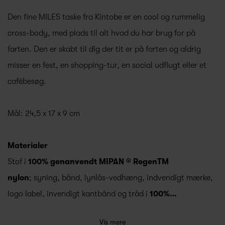
Den fine MILES taske fra Kintobe er en cool og rummelig
cross-body, med plads til alt hvad du har brug for på
farten. Den er skabt til dig der tit er på farten og aldrig
misser en fest, en shopping-tur, en social udflugt eller et
cafébesøg.
Mål: 24,5 x 17 x 9 cm
Materialer
Stof i
100% genanvendt MIPAN ® RegenTM
nylon
; syning, bånd, lynlås-vedhæng, indvendigt mærke,
logo label, invendigt kantbånd og tråd i
100%…
Vis mere