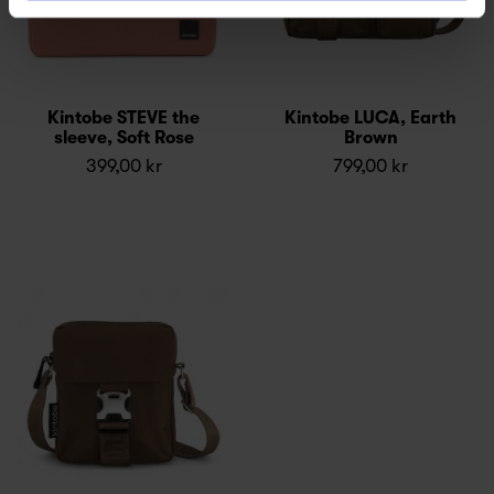
Kintobe STEVE the
Kintobe LUCA, Earth
sleeve, Soft Rose
Brown
399,00 kr
799,00 kr