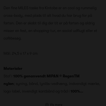
Den fine MILES taske fra Kintobe er en cool og rummelig
cross-body, med plads til alt hvad du har brug for på
farten. Den er skabt til dig der tit er på farten og aldrig
misser en fest, en shopping-tur, en social udflugt eller et
cafébesøg.
Mål: 24,5 x 17 x 9 cm
Materialer
Stof i
100% genanvendt MIPAN ® RegenTM
nylon
; syning, bånd, lynlås-vedhæng, indvendigt mærke,
logo label, invendigt kantbånd og tråd i
100%…
Vis mere