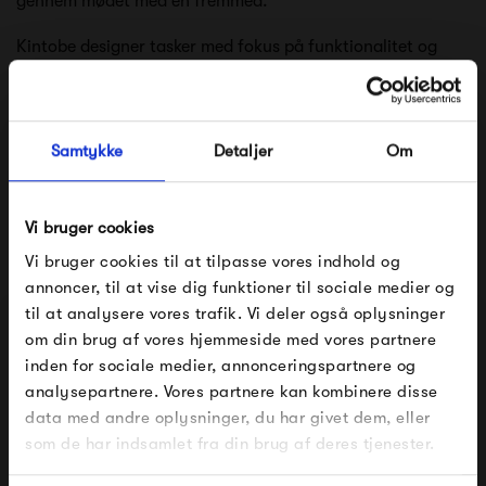
gennem mødet med en fremmed.
Kintobe designer tasker med fokus på funktionalitet og
praktik. Der anvendes slidstærke tekstiler og tænkes på
brugervenlighed og multifunktionalitet i designet, som
Samtykke
Detaljer
Om
sikrer, at Kintobes tasker kan følge dig i hverdagslivet.
Når taskerne designes, træffes der bæredygtige valg og
Vi bruger cookies
for hver kollektion, arbejdes der hen mod målet om en
Vi bruger cookies til at tilpasse vores indhold og
100% bæredygtig taske.
annoncer, til at vise dig funktioner til sociale medier og
til at analysere vores trafik. Vi deler også oplysninger
Se alle varer fra Kintobe
om din brug af vores hjemmeside med vores partnere
FÅ 10% PÅ DIN NÆSTE ORDRE
inden for sociale medier, annonceringspartnere og
analysepartnere. Vores partnere kan kombinere disse
Indtast din e-mail, så sender vi rabatkoden til dig på
data med andre oplysninger, du har givet dem, eller
mail. Minimumsbeløb er 499 kr. for at indløse
Produkter fra samme kategori
rabatten.
som de har indsamlet fra din brug af deres tjenester.
Gælder ikke på produkter fra Fermob, File Under