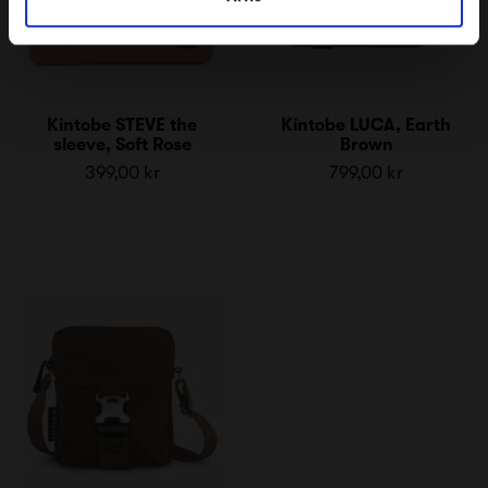
Kintobe STEVE the
Kintobe LUCA, Earth
sleeve, Soft Rose
Brown
399,00 kr
799,00 kr