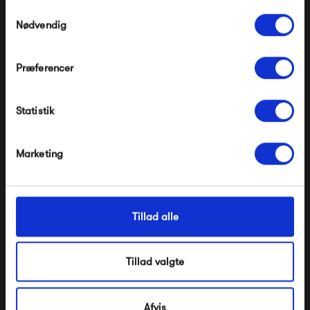
Pop og i forvejen nedsatte produkter.
Samtykkevalg
Nødvendig
Præferencer
Modtag velkomstrabat
Statistik
*Ved at tilmelde dig accepterer du at modtage e-
mailmarkedsføring
Bongusta Naram
Kintobe STEVE the
Weekend Bag
sleeve, Dusty Dune
Nej tak, jeg ønsker ikke rabat.
Marketing
490,00 kr
399,00 kr
Tillad alle
Tillad valgte
Afvis