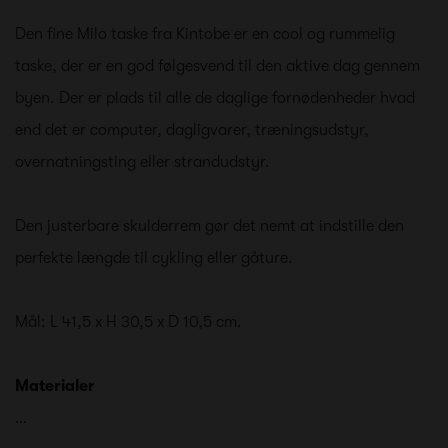
Den fine Milo taske fra Kintobe er en cool og rummelig
taske, der er en god følgesvend til den aktive dag gennem
byen. Der er plads til alle de daglige fornødenheder hvad
end det er computer, dagligvarer, træningsudstyr,
overnatningsting eller strandudstyr.
Den justerbare skulderrem gør det nemt at indstille den
perfekte længde til cykling eller gåture.
Mål: L 41,5 x H 30,5 x D 10,5 cm.
Materialer
…