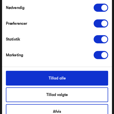
Pop og i forvejen nedsatte produkter.
Samtykkevalg
Nødvendig
Præferencer
Modtag velkomstrabat
Statistik
*Ved at tilmelde dig accepterer du at modtage e-
mailmarkedsføring
Bongusta Naram
Kintobe STEVE the
Weekend Bag
sleeve, Dusty Dune
Nej tak, jeg ønsker ikke rabat.
Marketing
490,00 kr
399,00 kr
Tillad alle
Tillad valgte
Afvis