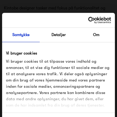
Kintobe designer tasker med fokus på funktionalitet og
praktik. Der anvendes slidstærke tekstiler og tænkes på
brugervenlighed og multifunktionalitet i designet, som
sikrer, at Kintobes tasker kan følge dig i hverdagslivet.
Samtykke
Detaljer
Om
Når taskerne designes, træffes der bæredygtige valg og
for hver kollektion, arbejdes der hen mod målet om en
Vi bruger cookies
100% bæredygtig taske.
Vi bruger cookies til at tilpasse vores indhold og
annoncer, til at vise dig funktioner til sociale medier og
til at analysere vores trafik. Vi deler også oplysninger
Se alle varer fra Kintobe
om din brug af vores hjemmeside med vores partnere
FÅ 10% PÅ DIN NÆSTE ORDRE
inden for sociale medier, annonceringspartnere og
analysepartnere. Vores partnere kan kombinere disse
Indtast din e-mail, så sender vi rabatkoden til dig på
data med andre oplysninger, du har givet dem, eller
mail. Minimumsbeløb er 499 kr. for at indløse
Produkter fra samme kategori
rabatten.
som de har indsamlet fra din brug af deres tjenester.
Gælder ikke på produkter fra Fermob, File Under