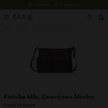
Fragt kun 29,-
Fri fragt fra 499,-
0
Forside
Livsstil
Tasker
Kintobe Milo, Downtown Mocha
Kintobe Milo, Downtown Mocha
Produkt fra
Kintobe