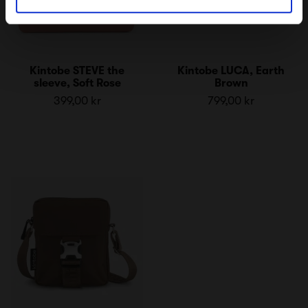
Kintobe STEVE the
Kintobe LUCA, Earth
sleeve, Soft Rose
Brown
399,00 kr
799,00 kr