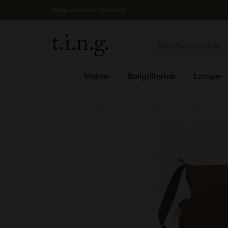
Besøg vores butik i Silkeborg
Møbler
Boligtilbehør
Lamper
Forside
Livsstil
Tasker
Kintobe Milo, Earth Brown