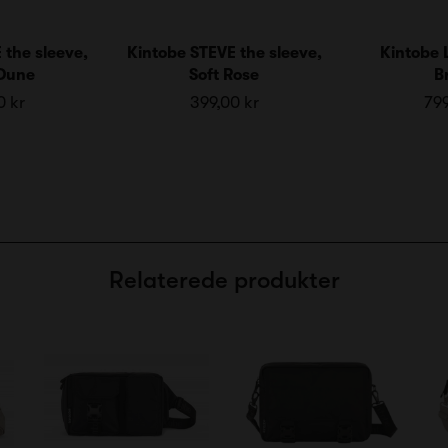
 the sleeve,
Kintobe STEVE the sleeve,
Kintobe 
Dune
Soft Rose
B
0 kr
399,00 kr
799
Relaterede produkter