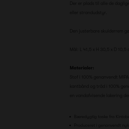
Der er plads til alle de dag
eller strandudstyr.
Den justerbare skulderrem gør
Mål: L 41,5 x H 30,5 x D 10,5
Materialer:
Stof i
100% genanvendt MIPA
kantbånd og tråd i
100% gena
en
vandafvisende lakering
der
Bæredygtig taske fra Kintob
Produceret i genanvendt nyl