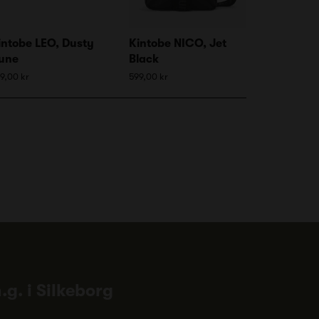
intobe LEO, Dusty
Kintobe NICO, Jet
une
Black
9,00 kr
599,00 kr
n.g. i Silkeborg