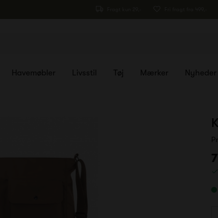
Fragt kun 29,-
Fri fragt fra 499,-
Havemøbler
Livsstil
Tøj
Mærker
Nyheder
K
P
7