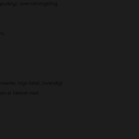
ngsudstyr, overnatningsting
re.
mærke, logo label, invendigt
ken er lakeret med