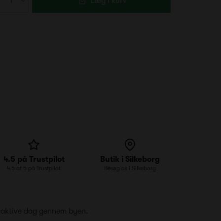
Læg i kurv
4.5 på Trustpilot
Butik i Silkeborg
4.5 af 5 på Trustpilot
Besøg os i Silkeborg
en aktive dag gennem byen.