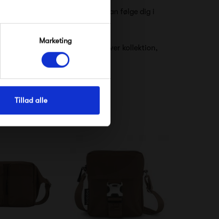
 som sikrer, at Kintobes tasker kan følge dig i
Marketing
s der bæredygtige valg og for hver kollektion,
om en 100% bæredygtig taske.
Tillad alle