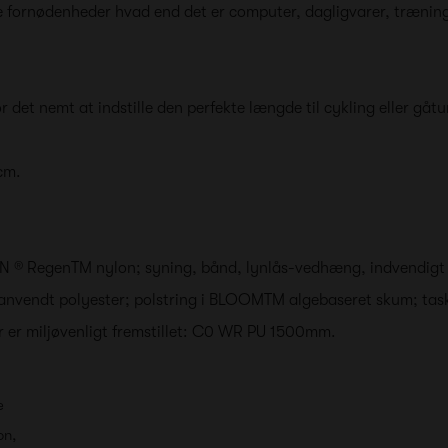
lige fornødenheder hvad end det er computer, dagligvarer, træni
 det nemt at indstille den perfekte længde til cykling eller gåtu
 cm.
N ® RegenTM nylon
; syning, bånd, lynlås-vedhæng, indvendigt 
nvendt polyester
; polstring i
BLOOMTM algebaseret skum
; tas
 er miljøvenligt fremstillet: C0 WR PU 1500mm.
e
on,