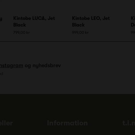
y
Kintobe LUCA, Jet
Kintobe LEO, Jet
K
Black
Black
D
799,00 kr
999,00 kr
99
Instagram
og nyhedsbrev
ud
ller
Information
t.i.