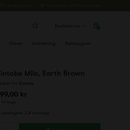
30 dages returret
Fremragende · 4.5 af 5 på Trustpilot
Kundeservice
0
Gaver
Indretning
Kampagner
intobe Milo, Earth Brown
rodukt fra
Kintobe
99,00 kr
Fri fragt
Leveringstid:
2-8 hverdage