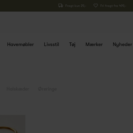
Fragt kun 29,-
Fri fragt fra 499,-
Havemøbler
Livsstil
Tøj
Mærker
Nyheder
Halskæder
Øreringe