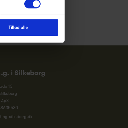
Tillad alle
n.g. i Silkeborg
ade 13
Silkeborg
. ApS
38635530
ting-silkeborg.dk