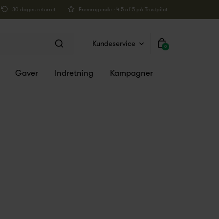
30 dages returret
Fremragende · 4.5 af 5 på Trustpilot
Kundeservice
0
Gaver
Indretning
Kampagner