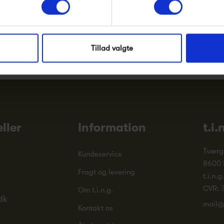
Instagram
og nyhedsbrev
ud
Tillad valgte
ller
Information
t.i.
Tværg
Kundeservice
8600 
Fragt og levering
t.i.n.g
CVR: 
Om t.i.n.g.
dk
mail@
Kontakt os