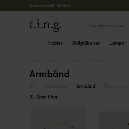
Besøg vores butik i Silkeborg
Møbler
Boligtilbehør
Lamper
Forside
Livsstil
Smykker
Armbånd
Armbånd
Alt
Ankelkæder
Armbånd
Fingerringe
Åben filter