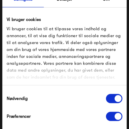
Ørering
650,00 kr
500,00 kr
Vi bruger cookies
Vi bruger cookies til at tilpasse vores indhold og
annoncer, til at vise dig funktioner til sociale medier og
til at analysere vores trafik. Vi deler også oplysninger
om din brug af vores hjemmeside med vores partnere
FÅ 10% PÅ DIN NÆSTE ORDRE
inden for sociale medier, annonceringspartnere og
analysepartnere. Vores partnere kan kombinere disse
Indtast din e-mail, så sender vi rabatkoden til dig på
data med andre oplysninger, du har givet dem, eller
mail. Minimumsbeløb er 499 kr. for at indløse
rabatten.
som de har indsamlet fra din brug af deres tjenester.
Studio Loma Frida
Studio Loma Eva Ørering
Ørering
Gælder ikke på produkter fra Fermob, File Under
Pop og i forvejen nedsatte produkter.
500,00 kr
450,00 kr
Samtykkevalg
Nødvendig
Præferencer
Modtag velkomstrabat