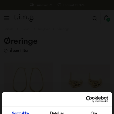
Fragt kun 29,-
Fri fragt fra 499,-
0
Forside
Livsstil
Smykker
Øreringe
Øreringe
Åben filter
Studio Loma Fabiola
Studio Loma Elsa Ørering
Samtykke
Detaljer
Om