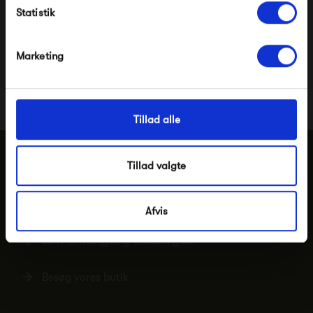
Statistik
*Ved at tilmelde dig accepterer du at modtage e-
mailmarkedsføring
Pssst.. Følg med på
Facebook
,
Instagram
og
Nej tak, jeg ønsker ikke rabat.
Marketing
nyhedsbrev
Nye designs, inspiration og eksklusive tilbud
Tillad alle
Tillad valgte
Har du brug for hjælp eller vejledning?
Ring tlf.
86 82 20 99
Afvis
Skriv til
mail@ting-silkeborg.dk
Besøg vores butik