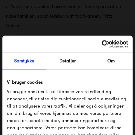
af Peters søn, Joakim Lassen, som er femte generation i
møbelfamilien, samt oldebarn af fabrikanten, Fritz
Hansen.
Se alle varer fra Montana
Samtykke
Detaljer
Om
Vi bruger cookies
Produkter fra samme kategori
Vi bruger cookies til at tilpasse vores indhold og
annoncer, til at vise dig funktioner til sociale medier og
til at analysere vores trafik. Vi deler også oplysninger
om din brug af vores hjemmeside med vores partnere
FÅ 10% PÅ DIN NÆSTE ORDRE
inden for sociale medier, annonceringspartnere og
analysepartnere. Vores partnere kan kombinere disse
Indtast din e-mail, så sender vi rabatkoden til dig på