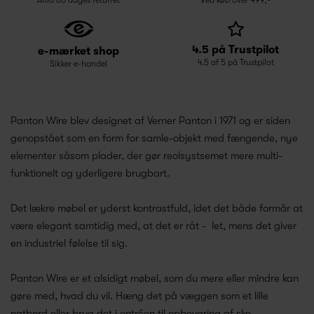
4.5 på Trustpilot
e-mærket shop
4.5 af 5 på Trustpilot
Sikker e-handel
Panton Wire blev designet af Verner Panton i 1971 og er siden
genopstået som en form for samle-objekt med fængende, nye
elementer såsom plader, der gør reolsystsemet mere multi-
funktionelt og yderligere brugbart.
Det lækre møbel er yderst kontrastfuld, idet det både formår at
være elegant samtidig med, at det er råt - let, mens det giver
en industriel følelse til sig.
Panton Wire er et alsidigt møbel, som du mere eller mindre kan
gøre med, hvad du vil. Hæng det på væggen som et lille
natbord eller brug det i entréen til opbevaring af sko.