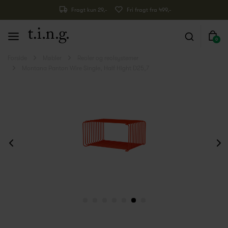
Fragt kun 29,-
Fri fragt fra 499,-
0
Forside
Møbler
Reoler og reolsystemer
Montana Panton Wire Single, Half Hight D25,7