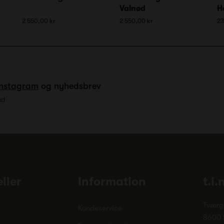
Valnød
H
2 550,00 kr
2 550,00 kr
23
Instagram
og nyhedsbrev
ud
ller
Information
t.i.
Tværg
Kundeservice
8600 