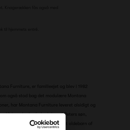
oret. Knagerækken fås også med
 til hjemmets entré.
a Furniture, er familieejet og blev i 1982
, som også stod bag det modulære Montana
ner, har Montana Furniture leveret alsidigt og
ier. Virksomheden ledes i dag af Peters søn,
generation i møbelfamilien, samt oldebarn af