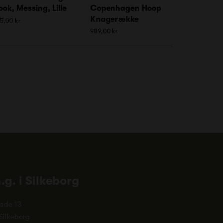
ook, Messing, Lille
Copenhagen Hoop
Knagerække
5,00 kr
989,00 kr
n.g. i Silkeborg
ade 13
Silkeborg