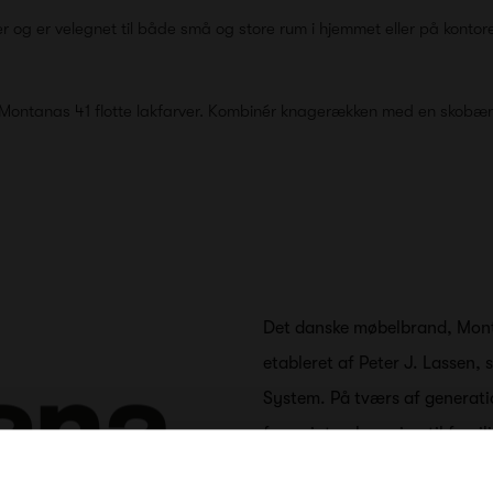
 og er velegnet til både små og store rum i hjemmet eller på kont
Montanas 41 flotte lakfarver. Kombinér knagerækken med en skobænk
Det danske møbelbrand, Montan
etableret af Peter J. Lassen
System. På tværs af generatio
farverigt opbevaring til famil
Joakim Lassen, som er femte 