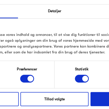
FÅ 10% PÅ DIN NÆSTE O
fabrikanten, Fritz Hansen.
Detaljer
Indtast din e-mail, så sender vi rabatkoden 
mail. Minimumsbeløb er 499 kr. for at indl
ontana
rabatten.
Gælder ikke på produkter fra Fermob, Fil
sse vores indhold og annoncer, til at vise dig funktioner til soci
Pop og i forvejen nedsatte produkter.
deler også oplysninger om din brug af vores hjemmeside med vor
Produkter fra samme kategori
spartnere og analysepartnere. Vores partnere kan kombinere 
m, eller som de har indsamlet fra din brug af deres tjenester.
Modtag velkomstrabat
Præferencer
Statistik
*Ved at tilmelde dig accepterer du at modtage e-
mailmarkedsføring
Nej tak, jeg ønsker ikke rabat.
Tillad valgte
g it All
Vitra Hang it All Valnød
Form & Refi