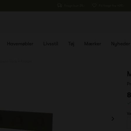
Fragt kun 29,-
Fri fragt fra 499,-
Havemøbler
Livsstil
Tøj
Mærker
Nyheder
tana Rack 4 Knager
M
P
8
Væ