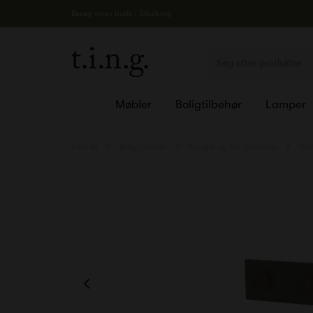
Besøg vores butik i Silkeborg
Møbler
Boligtilbehør
Lamper
Forside
Boligtilbehør
Knager og knagerækker
Mon