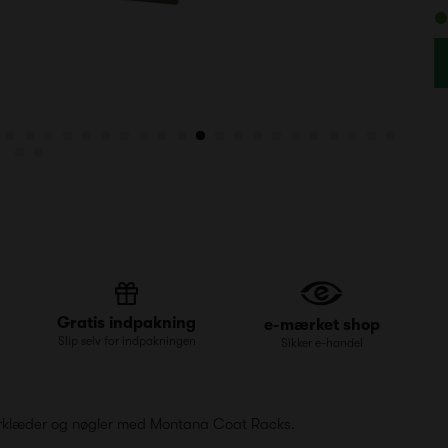
Gratis indpakning
e-mærket shop
Slip selv for indpakningen
Sikker e-handel
tørklæder og nøgler med Montana Coat Racks.