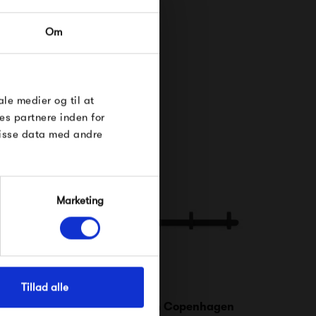
RDRE
Om
til dig på
øse
e Under
ale medier og til at
es partnere inden for
disse data med andre
Marketing
Tillad alle
ne Angle Hook,
Normann Copenhagen