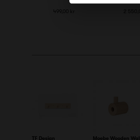
499,00 kr
2 550,
TF Design
Moebe Wooden Wal