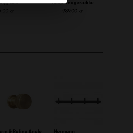
ng, Lille
Hoop Knagerække
,00 kr
989,00 kr
orm & Refine Angle
Normann