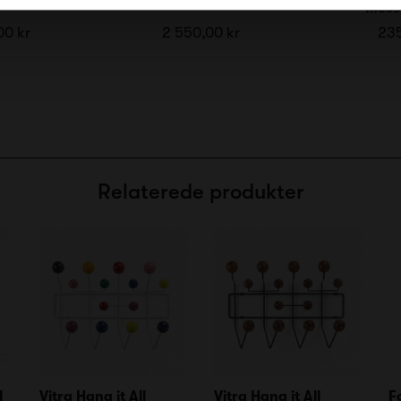
Messi
00 kr
2 550,00 kr
235
Relaterede produkter
l
Vitra Hang it All
Vitra Hang it All
F