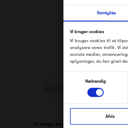
Samtykke
Se alle varer fra M
Vi bruger cookies
Vi bruger cookies til at tilpa
analysere vores trafik. Vi 
sociale medier, annoncering
oplysninger, du har givet de
Samtykkevalg
Nødvendig
Afvis
TF Design Knagerække
Vitra Han