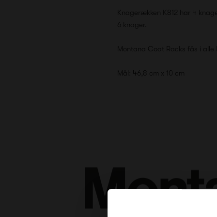
Knagerækken K812 har 4 knager
6 knager.
Montana Coat Racks fås i alle 
Mål: 46,8 cm x 10 cm