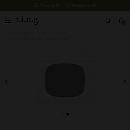
Fragt kun 29,-
Fri fragt fra 499,-
0
Forside
Muuto
Muuto møbler
Muuto Fiber Lounge Chair Seat Pad