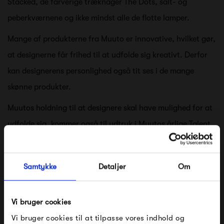
Stacked, de farverige træknager The Dots, salt- og
peberkværnene og ikke mindst alle de flotte lamper.
Mange af produkterne fra Muuto er innovative, hvilket gør,
at designerne får frihed til at udfolde sig kreativt. Derfor
kan designerens personlighed også tit ses i de mange
skønne produkter.
Muutos holdning til at designere skal have mulighed for at
udfolde sig, kommer også til udtryk i Muutos årlige Talent
Award. Her får unge designstuderende og nyuddannede
designere mulighed for at blive en del af Muutos sortiment,
Samtykke
Detaljer
Om
da der kommer nogle rigtigt flotte designs ud af det.
Muuto Talent Award har blandt andet givet os den smukke
Vi bruger cookies
Nerd-stol og den innovative Pull Lamp.
Vi bruger cookies til at tilpasse vores indhold og