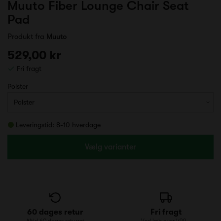
Muuto Fiber Lounge Chair Seat
Pad
Produkt fra
Muuto
529,00 kr
Fri fragt
Polster
Leveringstid: 8-10 hverdage
Vælg varianter
60 dages retur
Fri fragt
Altid 60 dages returret
Ved køb over 499,-