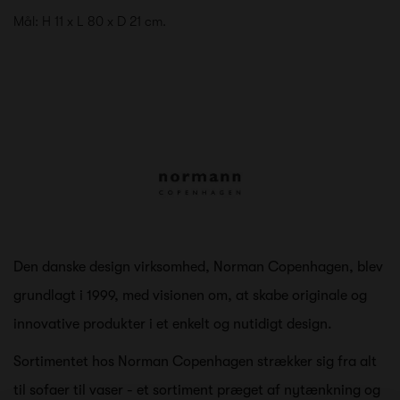
Mål: H 11 x L 80 x D 21 cm.
Den danske design virksomhed, Norman Copenhagen, blev
grundlagt i 1999, med visionen om, at skabe originale og
innovative produkter i et enkelt og nutidigt design.
Sortimentet hos Norman Copenhagen strækker sig fra alt
til sofaer til vaser - et sortiment præget af nytænkning og