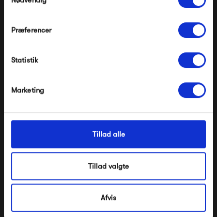
Nødvendig
Præferencer
Modtag velkomstrabat
Muuto Fiber Lounge
Fatboy Parasol
Statistik
*Ved at tilmelde dig accepterer du at modtage e-
Chair Seat Pad
mailmarkedsføring
3 579,00 kr
529,00 kr
Nej tak, jeg ønsker ikke rabat.
Marketing
Tillad alle
Tillad valgte
Afvis