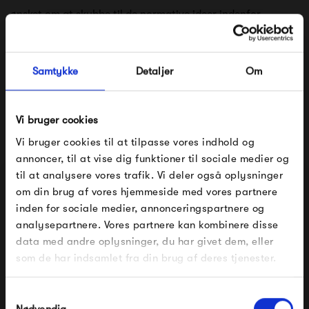
ønsket om at skubbe til de normative ideer indenfor
indretning.
Trods det, formår Normann Copenhagen at kombinere
Samtykke
Detaljer
Om
tidsløst design og høj kvalitet, hvilket skaber produkter, der
vil følge dig gennem lang tid.
Vi bruger cookies
Vi bruger cookies til at tilpasse vores indhold og
Se alle varer fra Normann Copenhagen
annoncer, til at vise dig funktioner til sociale medier og
til at analysere vores trafik. Vi deler også oplysninger
om din brug af vores hjemmeside med vores partnere
FÅ 10% PÅ DIN NÆSTE ORDRE
inden for sociale medier, annonceringspartnere og
Produkter fra samme kategori
analysepartnere. Vores partnere kan kombinere disse
Indtast din e-mail, så sender vi rabatkoden til dig på
data med andre oplysninger, du har givet dem, eller
mail. Minimumsbeløb er 499 kr. for at indløse
rabatten.
som de har indsamlet fra din brug af deres tjenester.
Gælder ikke på produkter fra Fermob, File Under
Pop og i forvejen nedsatte produkter.
Samtykkevalg