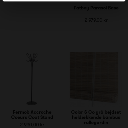
Fatboy Parasol Base
2 979,00 kr
Fermob Accroche
Color & Co grå bejdset
Coeurs Coat Stand
heldækkende bambus
rullegardin
2 990,00 kr