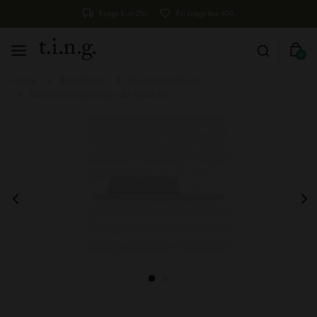
Fragt kun 29,-
Fri fragt fra 499,-
0
Forside
Boligtilbehør
Øvrigt boligtilbehør
Normann Copenhagen Jet Hylde 80