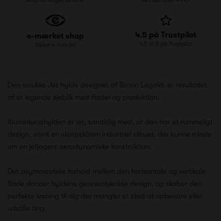
4.5 på Trustpilot
e-mærket shop
4.5 af 5 på Trustpilot
Sikker e-handel
Den smukke Jet hylde designet af Simon Legald, er resultatet
af et legende øjeblik med flader og produktion.
Aluminiumshylden er let, samtidig med, at den har et rummeligt
design, samt en skarpskåren industriel silhuet, der kunne minde
om en jetjagers aerodynamiske konstruktion.
Det asymmetriske forhold mellem den horisontale og vertikale
flade danner hyldens gennemtænkte design, og skaber den
perfekte løsning til dig der mangler et sted at opbevare eller
udstille ting.