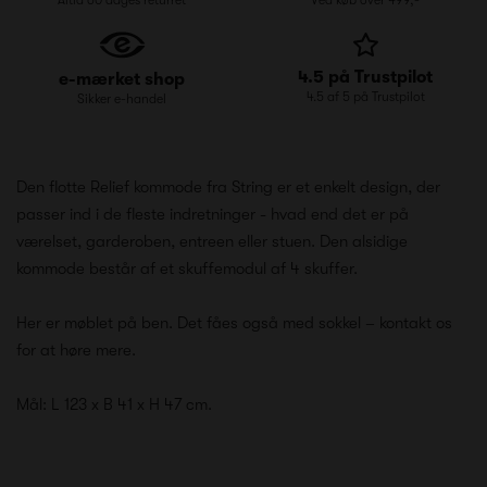
4.5 på Trustpilot
e-mærket shop
4.5 af 5 på Trustpilot
Sikker e-handel
Den flotte Relief kommode fra String er et enkelt design, der
passer ind i de fleste indretninger - hvad end det er på
værelset, garderoben, entreen eller stuen. Den alsidige
kommode består af et skuffemodul af 4 skuffer.
Her er møblet på ben. Det fåes også med sokkel – kontakt os
for at høre mere.
Mål: L 123 x B 41 x H 47 cm.