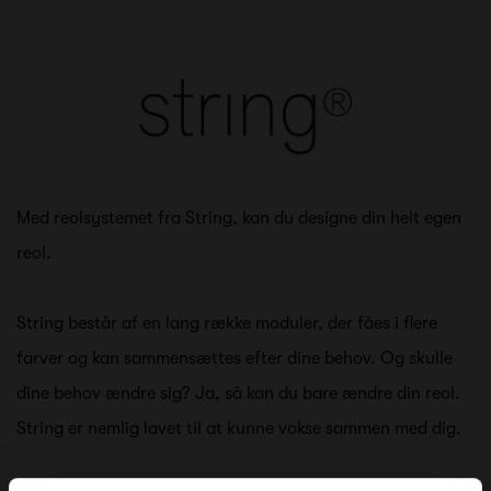
Med reolsystemet fra String, kan du designe din helt egen
reol.
String består af en lang række moduler, der fåes i flere
farver og kan sammensættes efter dine behov. Og skulle
dine behov ændre sig? Ja, så kan du bare ændre din reol.
String er nemlig lavet til at kunne vokse sammen med dig.