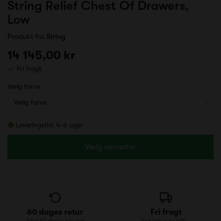
String Relief Chest Of Drawers,
Low
Produkt fra
String
14 145,00 kr
Fri fragt
Vælg farve
Leveringstid: 4-6 uger
Vælg varianter
60 dages retur
Fri fragt
Altid 60 dages returret
Ved køb over 499,-