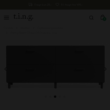
Fragt kun 29,-
Fri fragt fra 499,-
0
Forside
Møbler
Opbevaringsmøbler
String Relief Chest Of Drawers, Low