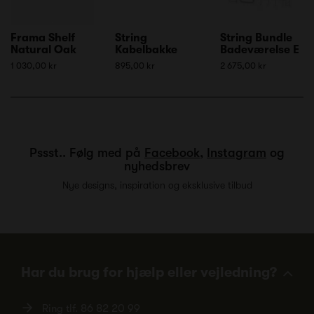
Frama Shelf
String
String Bundle
Natural Oak
Kabelbakke
Badeværelse E
1 030,00 kr
895,00 kr
2 675,00 kr
Pssst.. Følg med på
Facebook
,
Instagram
og
nyhedsbrev
Nye designs, inspiration og eksklusive tilbud
Har du brug for hjælp eller vejledning?
Ring tlf.
86 82 20 99