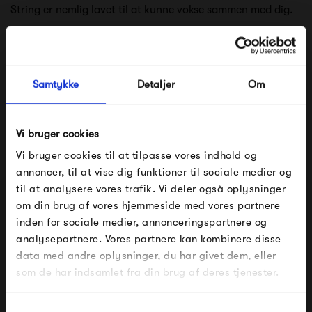
String er nemlig lavet til at kunne vokse sammen med dig.
Det er ikke helt til at se det, men String blev faktisk
designet i 1949. Dengang var den svenske arkitekt Nils
Samtykke
Detaljer
Om
String, der designede reolen, men siden er der kommet flere
moduler til.
Vi bruger cookies
Se alle varer fra String
Vi bruger cookies til at tilpasse vores indhold og
annoncer, til at vise dig funktioner til sociale medier og
til at analysere vores trafik. Vi deler også oplysninger
om din brug af vores hjemmeside med vores partnere
FÅ 10% PÅ DIN NÆSTE ORDRE
Produkter fra samme kategori
inden for sociale medier, annonceringspartnere og
analysepartnere. Vores partnere kan kombinere disse
Indtast din e-mail, så sender vi rabatkoden til dig på
data med andre oplysninger, du har givet dem, eller
mail. Minimumsbeløb er 499 kr. for at indløse
rabatten.
som de har indsamlet fra din brug af deres tjenester.
Gælder ikke på produkter fra Fermob, File Under
Pop og i forvejen nedsatte produkter.
Samtykkevalg