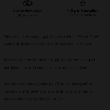
4.5 på Trustpilot
e-mærket shop
4.5 af 5 på Trustpilot
Sikker e-handel
Med sit unikke design, gør skrivebordet fra Works™ det
muligt at skabe fleksible arbejdsområder i hjemmet.
Skrivebordet består af en fastgjort bordramme og en
bordplade, hvorpå højden kan justeres med 1 cm.
Skrivebordet med dybden på 90 cm, er beregnet som
mødebord eller til et større arbejdsmiljø og er derfor
tilgængeligt i en bredde på 180 cm.