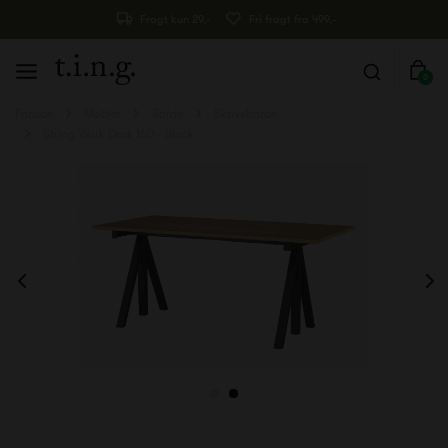
Fragt kun 29,-
Fri fragt fra 499,-
0
Forside
Møbler
Borde
Skriveborde
String Work Desk 160 - Black