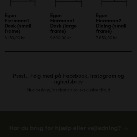
Egon
Egon
Egon
Eiermann1
Eiermann1
Eiermann2
Desk (small
Desk (large
Dining (small
frame)
frame)
frame)
8 150,00 kr
9 600,00 kr
7 850,00 kr
Pssst.. Følg med på
Facebook
,
Instagram
og
nyhedsbrev
Nye designs, inspiration og eksklusive tilbud
Har du brug for hjælp eller vejledning?