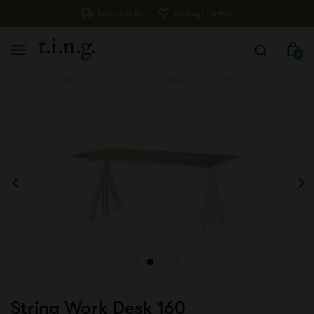
Fragt kun 29,-
Fri fragt fra 499,-
0
Forside
Møbler
Borde
Skriveborde
String Work Desk 160
String Work Desk 160