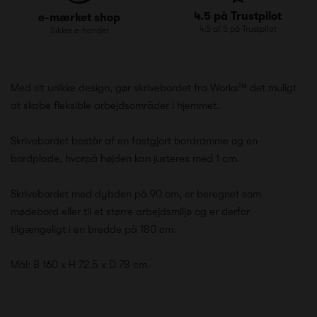
4.5 på Trustpilot
e-mærket shop
4.5 af 5 på Trustpilot
Sikker e-handel
Med sit unikke design, gør skrivebordet fra Works™ det muligt
at skabe fleksible arbejdsområder i hjemmet.
Skrivebordet består af en fastgjort bordramme og en
bordplade, hvorpå højden kan justeres med 1 cm.
Skrivebordet med dybden på 90 cm, er beregnet som
mødebord eller til et større arbejdsmiljø og er derfor
tilgængeligt i en bredde på 180 cm.
Mål: B 160 x H 72.5 x D 78 cm.