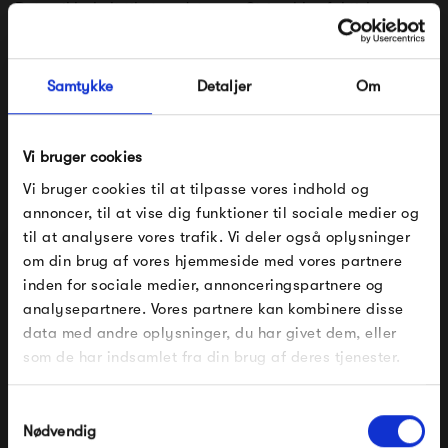
Det er ikke helt til at se det, men String blev faktisk
designet i 1949. Dengang var den svenske arkitekt Nils
String, der designede reolen, men siden er der kommet flere
Samtykke
Detaljer
Om
moduler til.
Se alle varer fra String
Vi bruger cookies
Vi bruger cookies til at tilpasse vores indhold og
annoncer, til at vise dig funktioner til sociale medier og
til at analysere vores trafik. Vi deler også oplysninger
Produkter fra samme kategori
om din brug af vores hjemmeside med vores partnere
FÅ 10% PÅ DIN NÆSTE ORDRE
inden for sociale medier, annonceringspartnere og
analysepartnere. Vores partnere kan kombinere disse
Indtast din e-mail, så sender vi rabatkoden til dig på
data med andre oplysninger, du har givet dem, eller
mail. Minimumsbeløb er 499 kr. for at indløse
rabatten.
som de har indsamlet fra din brug af deres tjenester.
Gælder ikke på produkter fra Fermob, File Under
Pop og i forvejen nedsatte produkter.
Samtykkevalg
Nødvendig